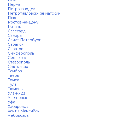
Пенза
Пермь
Петрозаводск
Петропавловск-Камчатский
Псков
Ростов-на-Дону
Рязань
Салехард
Самара
Санкт-Петербург
Саранск
Саратов
Симферополь
Смоленск
Ставрополь
Сыктывкар
Тамбов
Тверь
Томск
Тула
Тюмень
Улан-Удэ
Ульяновск
Уфа
Хабаровск
Ханты-Мансийск
Чебоксары