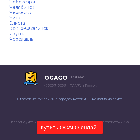
Чебоксары
Челябинск
Черкесск
Чита
Элиста
Южно-Сахалинск
Якутск
Ярославль
OGAGO
.TODAY
© 2023–2026 – ОСАГО в России
Страховые компании в городах России
Реклама на сайте
Используйте наши материалы только с указанием первоисточника
Купить ОСАГО онлайн
Политика конфиденциальности