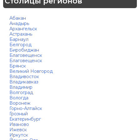
Столицы регионов
Абакан
Анадырь
Архангельск
Астрахань
Барнаул
Белгород
Биробиджан
Благовещенск
Благовещенск
Брянск
Великий Новгород
Владивосток
Владикавказ
Владимир
Волгоград
Вологда
Воронеж
Горно-Алтайск
Грозный
Екатеринбург
Иваново
Ижевск
Иркутск