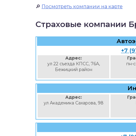
🔎
Посмотреть компании на карте
Страховые компании Б
Автоэ
+7 (9
Адрес:
Гра
ул 22 съезда КПСС, 76А,
пн-с
Бежицкий район
Ин
Адрес:
Гра
ул Академика Сахарова, 98