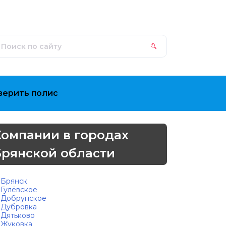
верить полис
Компании в городах
Брянской области
Брянск
Гулёвское
Добрунское
Дубровка
Дятьково
Жуковка