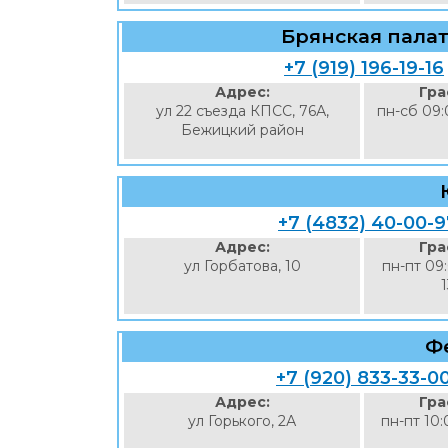
Брянская палат
+7 (919) 196-19-16
Адрес:
Гра
ул 22 съезда КПСС, 76А,
пн-сб 09:
Бежицкий район
+7 (4832) 40-00-
Адрес:
Гра
ул Горбатова, 10
пн-пт 09
Ф
+7 (920) 833-33-0
Адрес:
Гра
ул Горького, 2А
пн-пт 10: