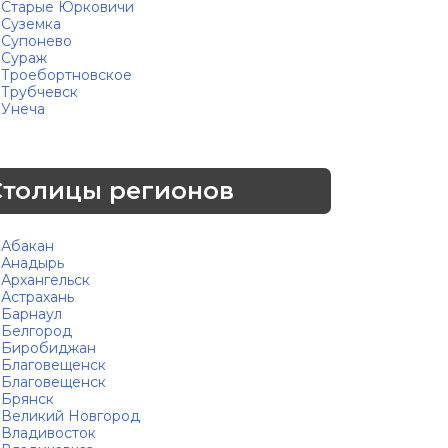
Старые Юрковичи
Суземка
Супонево
Сураж
Троебортновское
Трубчевск
Унеча
Столицы регионов
Абакан
Анадырь
Архангельск
Астрахань
Барнаул
Белгород
Биробиджан
Благовещенск
Благовещенск
Брянск
Великий Новгород
Владивосток