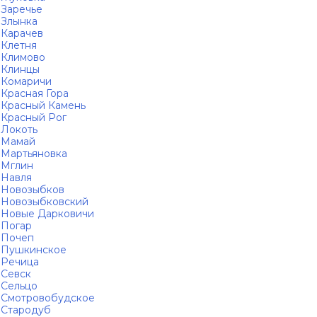
Заречье
Злынка
Карачев
Клетня
Климово
Клинцы
Комаричи
Красная Гора
Красный Камень
Красный Рог
Локоть
Мамай
Мартьяновка
Мглин
Навля
Новозыбков
Новозыбковский
Новые Дарковичи
Погар
Почеп
Пушкинское
Речица
Севск
Сельцо
Смотровобудское
Стародуб