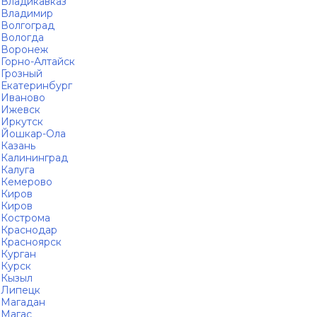
Владикавказ
Владимир
Волгоград
Вологда
Воронеж
Горно-Алтайск
Грозный
Екатеринбург
Иваново
Ижевск
Иркутск
Йошкар-Ола
Казань
Калининград
Калуга
Кемерово
Киров
Киров
Кострома
Краснодар
Красноярск
Курган
Курск
Кызыл
Липецк
Магадан
Магас