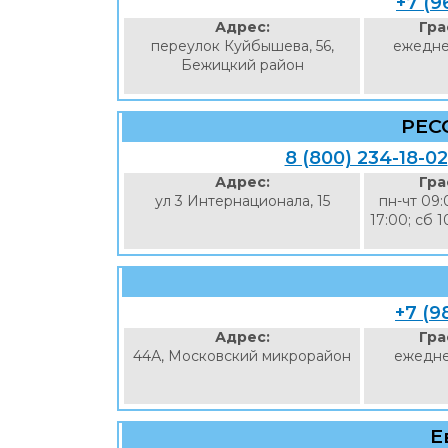
+7 (9
Адрес:
Гра
переулок Куйбышева, 56,
ежедне
Бежицкий район
РЕС
8 (800) 234-18-02
Адрес:
Гра
ул 3 Интернационала, 15
пн-чт 09:
17:00; сб 1
+7 (9
Адрес:
Гра
44А, Московский микрорайон
ежедне
Е