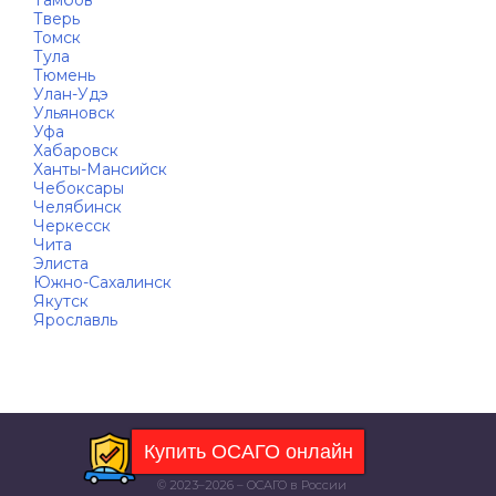
Тамбов
Тверь
Томск
Тула
Тюмень
Улан-Удэ
Ульяновск
Уфа
Хабаровск
Ханты-Мансийск
Чебоксары
Челябинск
Черкесск
Чита
Элиста
Южно-Сахалинск
Якутск
Ярославль
Купить ОСАГО онлайн
OGAGO
.TODAY
© 2023–2026 – ОСАГО в России