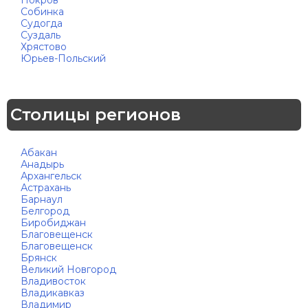
Покров
Собинка
Судогда
Суздаль
Хрястово
Юрьев-Польский
Столицы регионов
Абакан
Анадырь
Архангельск
Астрахань
Барнаул
Белгород
Биробиджан
Благовещенск
Благовещенск
Брянск
Великий Новгород
Владивосток
Владикавказ
Владимир