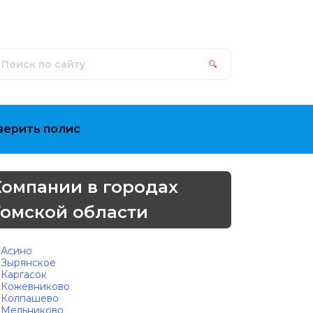
верить полис
Компании в городах
Томской области
Асино
Зырянское
Каргасок
Кожевниково
Колпашево
Мельниково