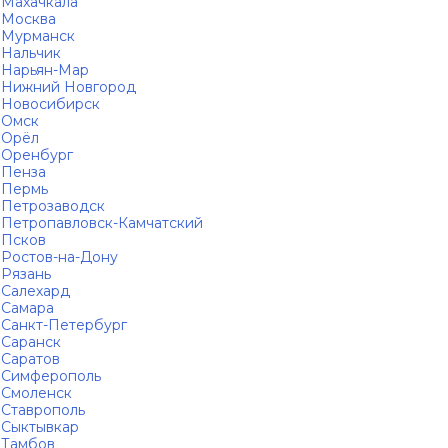
Махачкала
Москва
Мурманск
Нальчик
Нарьян-Мар
Нижний Новгород
Новосибирск
Омск
Орёл
Оренбург
Пенза
Пермь
Петрозаводск
Петропавловск-Камчатский
Псков
Ростов-на-Дону
Рязань
Салехард
Самара
Санкт-Петербург
Саранск
Саратов
Симферополь
Смоленск
Ставрополь
Сыктывкар
Тамбов