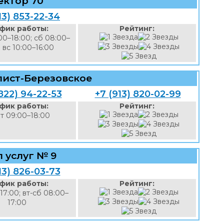
ектор 70
13) 853-22-34
фик работы:
Рейтинг:
00–18:00; сб 08:00–
; вс 10:00–16:00
ист-Березовское
822) 94-22-53
+7 (913) 820-02-99
фик работы:
Рейтинг:
т 09:00–18:00
л услуг № 9
13) 826-03-73
фик работы:
Рейтинг:
17:00; вт-сб 08:00–
17:00