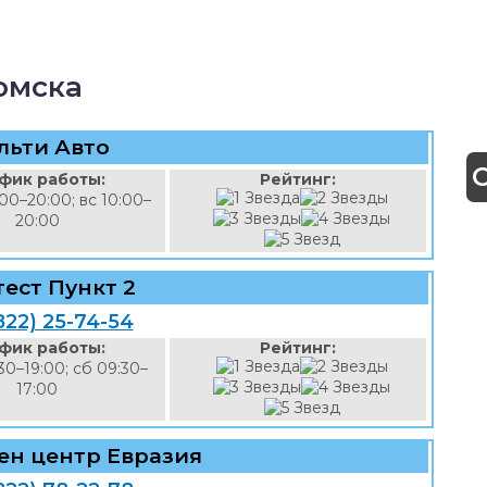
омска
льти Авто
фик работы:
Рейтинг:
00–20:00; вс 10:00–
20:00
ест Пункт 2
822) 25-74-54
фик работы:
Рейтинг:
30–19:00; сб 09:30–
17:00
ен центр Евразия