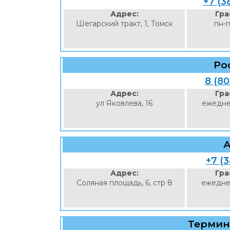
+7 (3
Адрес:
Гра
Шегарский тракт, 1, Томск
пн-п
Ро
8 (8
Адрес:
Гра
ул Яковлева, 16
ежедне
+7 (3
Адрес:
Гра
Соляная площадь, 6, стр 8
ежедне
Термина