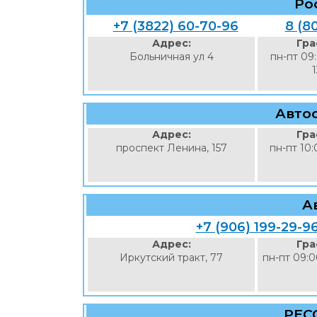
Ро
+7 (3822) 60-70-96
8 (8
Адрес:
Гра
Больничная ул 4
пн-пт 09
Авто
Адрес:
Гра
проспект Ленина, 157
пн-пт 10:
А
+7 (906) 199-29-9
Адрес:
Гра
Иркутский тракт, 77
пн-пт 09:0
РЕС