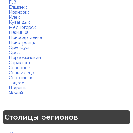
Гай
Елшанка
Ивановка
Илек
Кувандык
Медногорск
Нежинка
Новосергиевка
Новотроицк
Оренбург
Орск
Первомайский
Саракташ
Северное
Соль-Илецк
Сорочинск
Тоцкое
Шарлык
Ясный
Столицы регионов