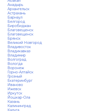
Абакан
Анадырь
Архангельск
Астрахань
Барнаул
Белгород
Биробиджан
Благовещенск
Благовещенск
Брянск
Великий Новгород
Владивосток
Владикавказ
Владимир
Волгоград
Вологда
Воронеж
Горно-Алтайск
Грозный
Екатеринбург
Иваново
Ижевск
Иркутск
Йошкар-Ола
Казань
Калининград
Калуга