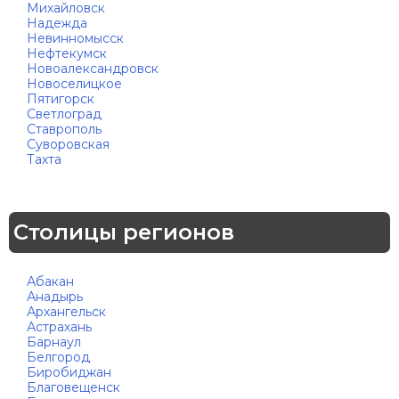
Михайловск
Надежда
Невинномысск
Нефтекумск
Новоалександровск
Новоселицкое
Пятигорск
Светлоград
Ставрополь
Суворовская
Тахта
Столицы регионов
Абакан
Анадырь
Архангельск
Астрахань
Барнаул
Белгород
Биробиджан
Благовещенск