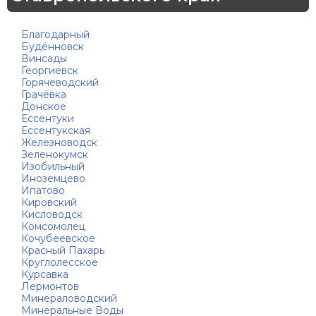
Благодарный
Будённовск
Винсады
Георгиевск
Горячеводский
Грачёвка
Донское
Ессентуки
Ессентукская
Железноводск
Зеленокумск
Изобильный
Иноземцево
Ипатово
Кировский
Кисловодск
Комсомолец
Кочубеевское
Красный Пахарь
Круглолесское
Курсавка
Лермонтов
Минераловодский
Минеральные Воды