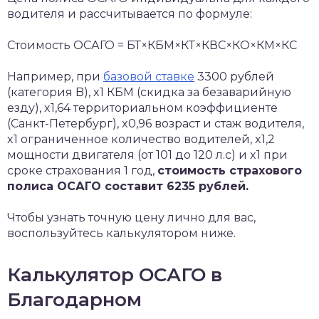
водителя и рассчитывается по формуле:
Стоимость ОСАГО = БТ×КБМ×КТ×КВС×КО×КМ×КС
Например, при
базовой ставке
3300 рублей
(категория B), x1 КБМ (скидка за безаварийную
езду), x1,64 территориальном коэффициенте
(Санкт-Петербург), x0,96 возраст и стаж водителя,
x1 ограниченное количество водителей, x1,2
мощности двигателя (от 101 до 120 л.с) и x1 при
сроке страхования 1 год,
стоимость страхового
полиса ОСАГО составит 6235 рублей.
Чтобы узнать точную цену лично для вас,
воспользуйтесь калькулятором ниже.
Калькулятор ОСАГО в
Благодарном