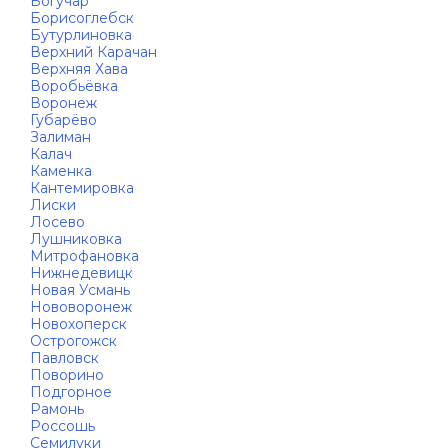
Богучар
Борисоглебск
Бутурлиновка
Верхний Карачан
Верхняя Хава
Воробьёвка
Воронеж
Губарёво
Залиман
Калач
Каменка
Кантемировка
Лиски
Лосево
Лушниковка
Митрофановка
Нижнедевицк
Новая Усмань
Нововоронеж
Новохоперск
Острогожск
Павловск
Поворино
Подгорное
Рамонь
Россошь
Семилуки