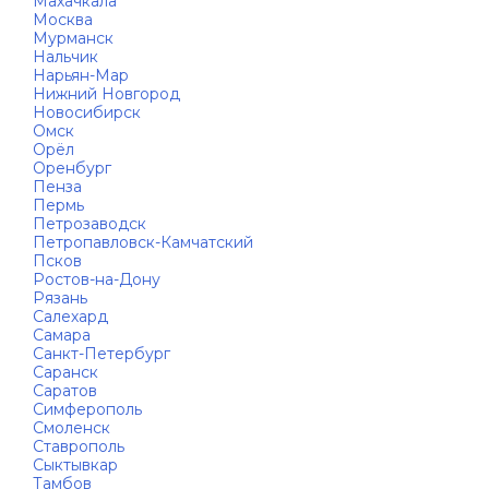
Махачкала
Москва
Мурманск
Нальчик
Нарьян-Мар
Нижний Новгород
Новосибирск
Омск
Орёл
Оренбург
Пенза
Пермь
Петрозаводск
Петропавловск-Камчатский
Псков
Ростов-на-Дону
Рязань
Салехард
Самара
Санкт-Петербург
Саранск
Саратов
Симферополь
Смоленск
Ставрополь
Сыктывкар
Тамбов