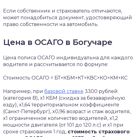
Если собственник и страхователь отличаются,
может понадобиться документ, удостоверяющий
право собственности на автомобиль.
Цена в ОСАГО в Богучаре
Цена полиса ОСАГО индивидуальна для каждого
водителя и рассчитывается по формуле:
Стоимость ОСАГО = БТ×КБМ×КТ×КВС×КО×КМ×КС
Например, при
базовой ставке
3300 рублей
(категория B), x1 КБМ (скидка за безаварийную
езду), x1,64 территориальном коэффициенте
(Санкт-Петербург), x0,96 возраст и стаж водителя,
x1 ограниченное количество водителей, x1,2
мощности двигателя (от 101 до 120 л.с) и x1 при
сроке страхования 1 год,
стоимость страхового