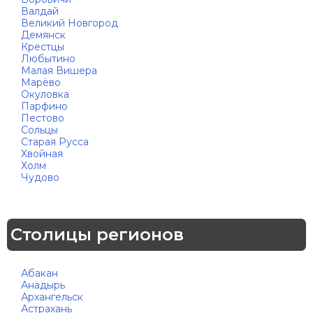
Валдай
Великий Новгород
Демянск
Крестцы
Любытино
Малая Вишера
Марёво
Окуловка
Парфино
Пестово
Сольцы
Старая Русса
Хвойная
Холм
Чудово
Столицы регионов
Абакан
Анадырь
Архангельск
Астрахань