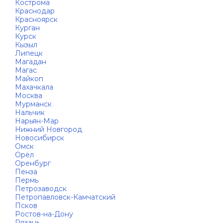
Кострома
Краснодар
Красноярск
Курган
Курск
Кызыл
Липецк
Магадан
Магас
Майкоп
Махачкала
Москва
Мурманск
Нальчик
Нарьян-Мар
Нижний Новгород
Новосибирск
Омск
Орёл
Оренбург
Пенза
Пермь
Петрозаводск
Петропавловск-Камчатский
Псков
Ростов-на-Дону
Рязань