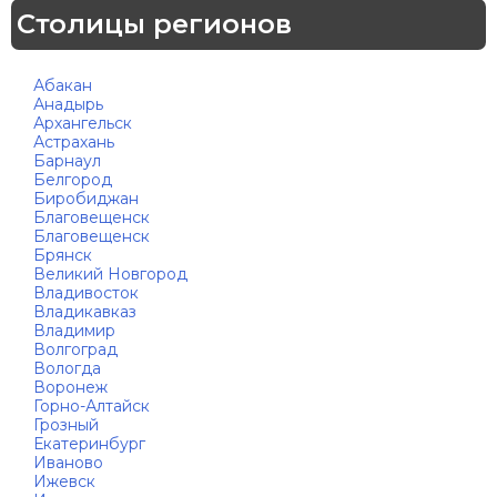
Столицы регионов
Абакан
Анадырь
Архангельск
Астрахань
Барнаул
Белгород
Биробиджан
Благовещенск
Благовещенск
Брянск
Великий Новгород
Владивосток
Владикавказ
Владимир
Волгоград
Вологда
Воронеж
Горно-Алтайск
Грозный
Екатеринбург
Иваново
Ижевск