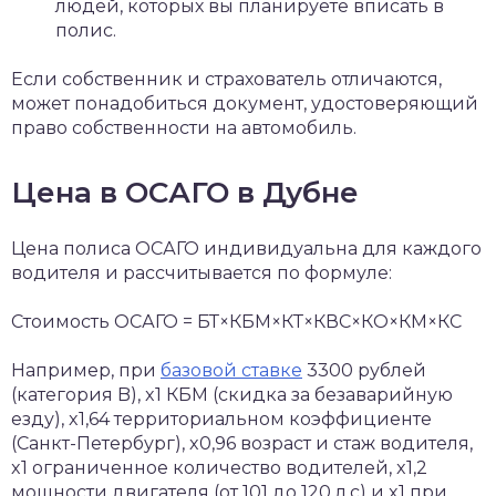
людей, которых вы планируете вписать в
полис.
Если собственник и страхователь отличаются,
может понадобиться документ, удостоверяющий
право собственности на автомобиль.
Цена в ОСАГО в Дубне
Цена полиса ОСАГО индивидуальна для каждого
водителя и рассчитывается по формуле:
Стоимость ОСАГО = БТ×КБМ×КТ×КВС×КО×КМ×КС
Например, при
базовой ставке
3300 рублей
(категория B), x1 КБМ (скидка за безаварийную
езду), x1,64 территориальном коэффициенте
(Санкт-Петербург), x0,96 возраст и стаж водителя,
x1 ограниченное количество водителей, x1,2
мощности двигателя (от 101 до 120 л.с) и x1 при