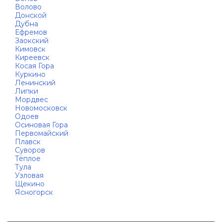
Волово
Донской
Дубна
Ефремов
Заокский
Кимовск
Киреевск
Косая Гора
Куркино
Ленинский
Липки
Мордвес
Новомосковск
Одоев
Осиновая Гора
Первомайский
Плавск
Суворов
Тёплое
Тула
Узловая
Щекино
Ясногорск