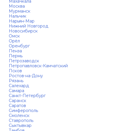
Махачкала
Москва
Мурманск
Нальчик
Нарьян-Мар
Нижний Новгород
Новосибирск
Омск
Орёл
Оренбург
Пенза
Пермь
Петрозаводск
Петропавловск-Камчатский
Псков
Ростов-на-Дону
Рязань
Салехард
Самара
Санкт-Петербург
Саранск
Саратов
Симферополь
Смоленск
Ставрополь
Сыктывкар
Тамбов