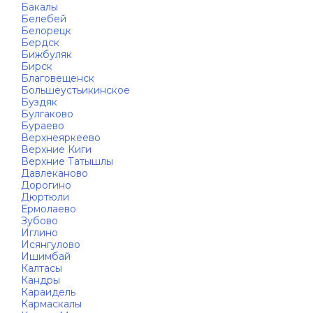
Бакалы
Белебей
Белорецк
Бердск
Бижбуляк
Бирск
Благовещенск
Большеустьикинское
Буздяк
Булгаково
Бураево
Верхнеяркеево
Верхние Киги
Верхние Татышлы
Давлеканово
Дорогино
Дюртюли
Ермолаево
Зубово
Иглино
Исянгулово
Ишимбай
Калтасы
Кандры
Караидель
Кармаскалы