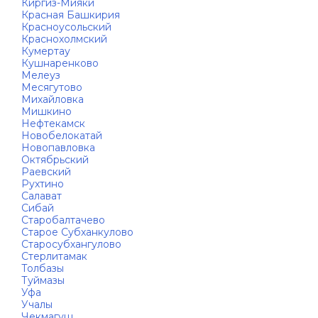
Киргиз-Мияки
Красная Башкирия
Красноусольский
Краснохолмский
Кумертау
Кушнаренково
Мелеуз
Месягутово
Михайловка
Мишкино
Нефтекамск
Новобелокатай
Новопавловка
Октябрьский
Раевский
Рухтино
Салават
Сибай
Старобалтачево
Старое Субханкулово
Старосубхангулово
Стерлитамак
Толбазы
Туймазы
Уфа
Учалы
Чекмагуш