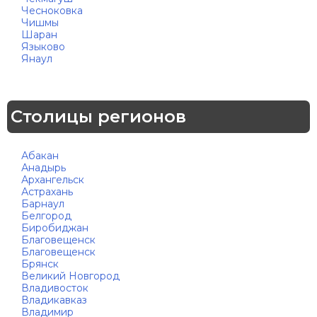
Чесноковка
Чишмы
Шаран
Языково
Янаул
Столицы регионов
Абакан
Анадырь
Архангельск
Астрахань
Барнаул
Белгород
Биробиджан
Благовещенск
Благовещенск
Брянск
Великий Новгород
Владивосток
Владикавказ
Владимир