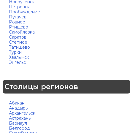
Новоузенск
Петровск
Пробуждение
Пугачев
Ровное
Ртищево
Самойловка
Саратов
Степное
Татищево
Турки
Хвалынск
Энгельс
Столицы регионов
Абакан
Анадырь
Архангельск
Астрахань
Барнаул
Белгород