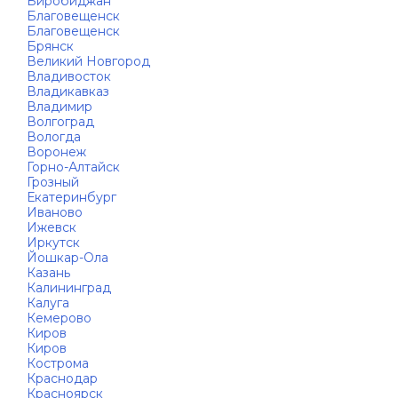
Биробиджан
Благовещенск
Благовещенск
Брянск
Великий Новгород
Владивосток
Владикавказ
Владимир
Волгоград
Вологда
Воронеж
Горно-Алтайск
Грозный
Екатеринбург
Иваново
Ижевск
Иркутск
Йошкар-Ола
Казань
Калининград
Калуга
Кемерово
Киров
Киров
Кострома
Краснодар
Красноярск