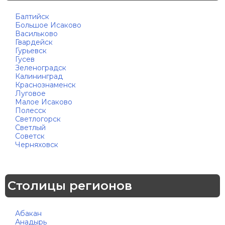
Балтийск
Большое Исаково
Васильково
Гвардейск
Гурьевск
Гусев
Зеленоградск
Калининград
Краснознаменск
Луговое
Малое Исаково
Полесск
Светлогорск
Светлый
Советск
Черняховск
Столицы регионов
Абакан
Анадырь