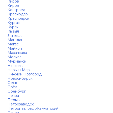
Киров
Киров
Кострома
Краснодар
Красноярск
Курган
Курск
Кызыл
Липецк
Магадан
Магас
Майкоп
Махачкала
Москва
Мурманск
Нальчик
Нарьян-Мар
Нижний Новгород
Новосибирск
Омск
Орёл
Оренбург
Пенза
Пермь
Петрозаводск
Петропавловск-Камчатский
Псков