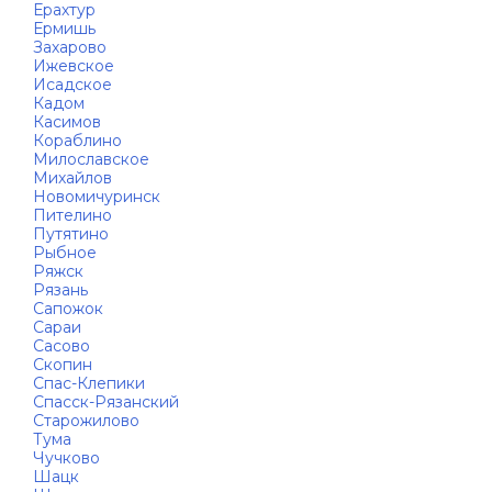
Ерахтур
Ермишь
Захарово
Ижевское
Исадское
Кадом
Касимов
Кораблино
Милославское
Михайлов
Новомичуринск
Пителино
Путятино
Рыбное
Ряжск
Рязань
Сапожок
Сараи
Сасово
Скопин
Спас-Клепики
Спасск-Рязанский
Старожилово
Тума
Чучково
Шацк