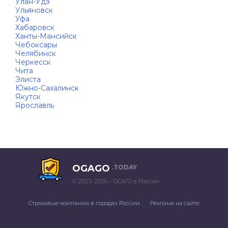
Улан-Удэ
Ульяновск
Уфа
Хабаровск
Ханты-Мансийск
Чебоксары
Челябинск
Черкесск
Чита
Элиста
Южно-Сахалинск
Якутск
Ярославль
OGAGO
.TODAY
© 2023–2026 – ОСАГО в России
Страховые компании в городах России
Реклама на сайте