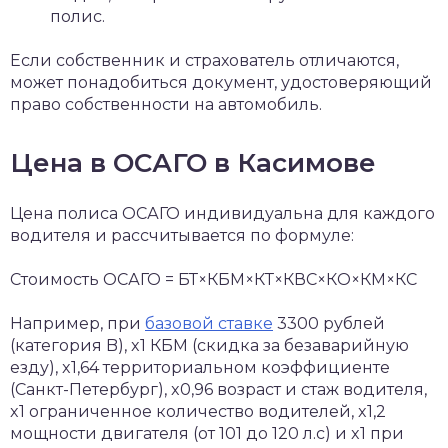
полис.
Если собственник и страхователь отличаются,
может понадобиться документ, удостоверяющий
право собственности на автомобиль.
Цена в ОСАГО в Касимове
Цена полиса ОСАГО индивидуальна для каждого
водителя и рассчитывается по формуле:
Стоимость ОСАГО = БТ×КБМ×КТ×КВС×КО×КМ×КС
Например, при
базовой ставке
3300 рублей
(категория B), x1 КБМ (скидка за безаварийную
езду), x1,64 территориальном коэффициенте
(Санкт-Петербург), x0,96 возраст и стаж водителя,
x1 ограниченное количество водителей, x1,2
мощности двигателя (от 101 до 120 л.с) и x1 при