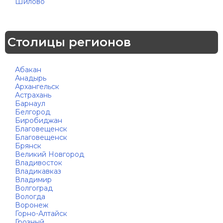
Шилово
Столицы регионов
Абакан
Анадырь
Архангельск
Астрахань
Барнаул
Белгород
Биробиджан
Благовещенск
Благовещенск
Брянск
Великий Новгород
Владивосток
Владикавказ
Владимир
Волгоград
Вологда
Воронеж
Горно-Алтайск
Грозный