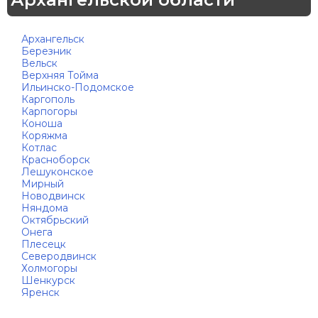
Архангельск
Березник
Вельск
Верхняя Тойма
Ильинско-Подомское
Каргополь
Карпогоры
Коноша
Коряжма
Котлас
Красноборск
Лешуконское
Мирный
Новодвинск
Няндома
Октябрьский
Онега
Плесецк
Северодвинск
Холмогоры
Шенкурск
Яренск