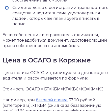
собственника автомобиля.
Свидетельство о регистрации транспортного
средства и водительские удостоверения
людей, которых вы планируете вписать в
полис.
Если собственник и страхователь отличаются,
может понадобиться документ, удостоверяющий
право собственности на автомобиль.
Цена в ОСАГО в Коряжме
Цена полиса ОСАГО индивидуальна для каждого
водителя и рассчитывается по формуле:
Стоимость ОСАГО = БТ×КБМ×КТ×КВС×КО×КМ×КС
Например, при
базовой ставке
3300 рублей
(категория B), x1 КБМ (скидка за безаварийную
езду), x1,64 территориальном коэффициенте