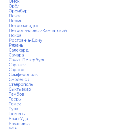
Омск
Орёл
Оренбург
Пенза
Пермь
Петрозаводск
Петропавловск-Камчатский
Псков
Ростов-на-Дону
Рязань
Салехард
Самара
Санкт-Петербург
Саранск
Саратов
Симферополь
Смоленск
Ставрополь
Сыктывкар
Тамбов
Тверь
Томск
Тула
Тюмень
Улан-Удэ
Ульяновск
Уфа