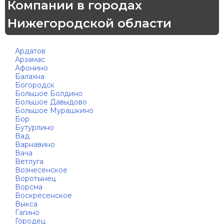
Компании в городах
Нижегородской области
Ардатов
Арзамас
Афонино
Балахна
Богородск
Большое Болдино
Большое Давыдово
Большое Мурашкино
Бор
Бутурлино
Вад
Варнавино
Вача
Ветлуга
Вознесенское
Воротынец
Ворсма
Воскресенское
Выкса
Гагино
Городец