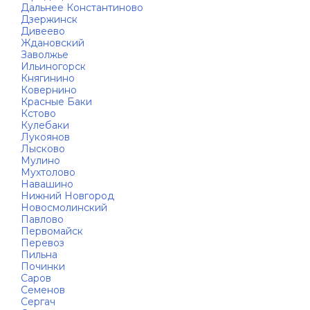
Дальнее Константиново
Дзержинск
Дивеево
Ждановский
Заволжье
Ильиногорск
Княгинино
Ковернино
Красные Баки
Кстово
Кулебаки
Лукоянов
Лысково
Мулино
Мухтолово
Навашино
Нижний Новгород
Новосмолинский
Павлово
Первомайск
Перевоз
Пильна
Починки
Саров
Семенов
Сергач