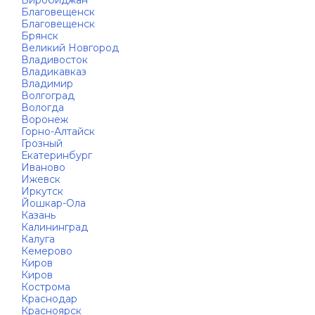
Биробиджан
Благовещенск
Благовещенск
Брянск
Великий Новгород
Владивосток
Владикавказ
Владимир
Волгоград
Вологда
Воронеж
Горно-Алтайск
Грозный
Екатеринбург
Иваново
Ижевск
Иркутск
Йошкар-Ола
Казань
Калининград
Калуга
Кемерово
Киров
Киров
Кострома
Краснодар
Красноярск