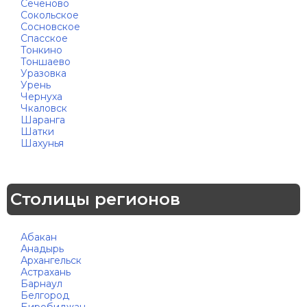
Сеченово
Сокольское
Сосновское
Спасское
Тонкино
Тоншаево
Уразовка
Урень
Чернуха
Чкаловск
Шаранга
Шатки
Шахунья
Столицы регионов
Абакан
Анадырь
Архангельск
Астрахань
Барнаул
Белгород