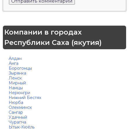
Компании в городах
Республики Саха (якутия)
Алдан
Амга
Борогонцы
Зырянка
Ленск
Мирный
Намцы
Нерюнгри
Нижний Бестях
Нюрба
Олекминск
Сангар
Удачный
Чурапча
Ытык-Кюёль