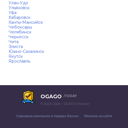
Улан-Удэ
Ульяновск
Уфа
Хабаровск
Ханты-Мансийск
Чебоксары
Челябинск
Черкесск
Чита
Элиста
Южно-Сахалинск
Якутск
Ярославль
OGAGO
.TODAY
© 2023–2026 – ОСАГО в России
Страховые компании в городах России
Реклама на сайте