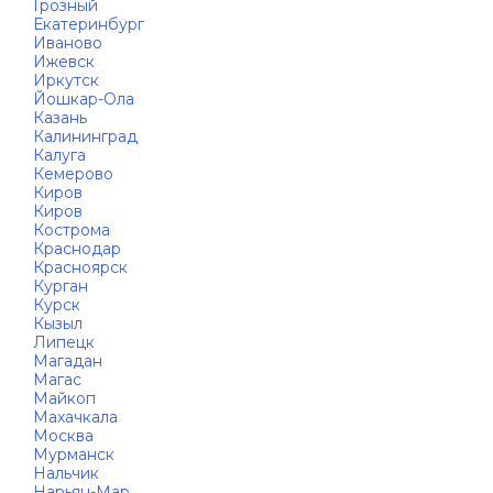
Грозный
Екатеринбург
Иваново
Ижевск
Иркутск
Йошкар-Ола
Казань
Калининград
Калуга
Кемерово
Киров
Киров
Кострома
Краснодар
Красноярск
Курган
Курск
Кызыл
Липецк
Магадан
Магас
Майкоп
Махачкала
Москва
Мурманск
Нальчик
Нарьян-Мар