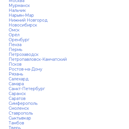
Москва
Мурманск
Нальчик
Нарьян-Мар
Нижний Новгород
Новосибирск
Омск
Орёл
Оренбург
Пенза
Пермь
Петрозаводск
Петропавловск-Камчатский
Псков
Ростов-на-Дону
Рязань
Салехард
Самара
Санкт-Петербург
Саранск
Саратов
Симферополь
Смоленск
Ставрополь
Сыктывкар
Тамбов
Тверь