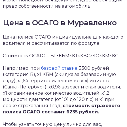
право собственности на автомобиль.
Цена в ОСАГО в Муравленко
Цена полиса ОСАГО индивидуальна для каждого
водителя и рассчитывается по формуле:
Стоимость ОСАГО = БТ×КБМ×КТ×КВС×КО×КМ×КС
Например, при
базовой ставке
3300 рублей
(категория B), x1 КБМ (скидка за безаварийную
езду), x1,64 территориальном коэффициенте
(Санкт-Петербург), x0,96 возраст и стаж водителя,
x1 ограниченное количество водителей, x1,2
мощности двигателя (от 101 до 120 л.с) и x1 при
сроке страхования 1 год,
стоимость страхового
полиса ОСАГО составит 6235 рублей.
Чтобы узнать точную цену лично для вас,