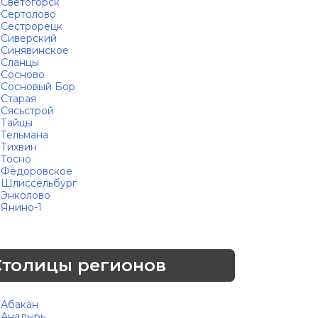
Светогорск
Сертолово
Сестрорецк
Сиверский
Синявинское
Сланцы
Сосново
Сосновый Бор
Старая
Сясьстрой
Тайцы
Тельмана
Тихвин
Тосно
Фёдоровское
Шлиссельбург
Энколово
Янино-1
Столицы регионов
Абакан
Анадырь