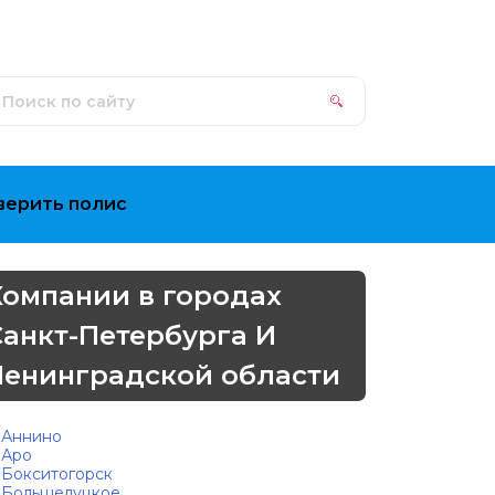
верить полис
Компании в городах
Санкт-Петербурга И
Ленинградской области
Аннино
Аро
Бокситогорск
Большелуцкое