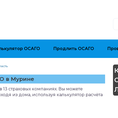
лькулятор ОСАГО
Продлить ОСАГО
Про
ласть
О в Мурине
 13 страховых компаниях. Вы можете
ыходя из дома, используя калькулятор расчёта