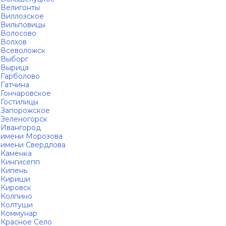
Велигонты
Виллозское
Вильповицы
Волосово
Волхов
Всеволожск
Выборг
Вырица
Гарболово
Гатчина
Гончаровское
Гостилицы
Запорожское
Зеленогорск
Ивангород
имени Морозова
имени Свердлова
Каменка
Кингисепп
Кипень
Кириши
Кировск
Колпино
Колтуши
Коммунар
Красное Село