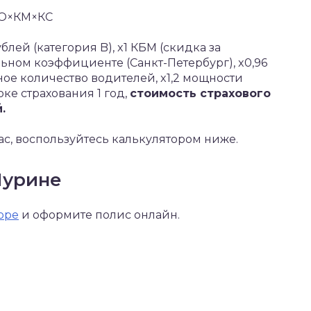
КО×КМ×КС
блей (категория B), x1 КБМ (скидка за
льном коэффициенте (Санкт-Петербург), x0,96
нное количество водителей, x1,2 мощности
роке страхования 1 год,
стоимость страхового
.
ас, воспользуйтесь калькулятором ниже.
Мурине
оре
и оформите полис онлайн.