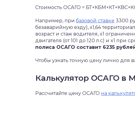
Стоимость ОСАГО = БТ×КБМ×КТ×КВС×
Например, при
базовой ставке
3300 ру
безаварийную езду), x1,64 территориа
возраст и стаж водителя, x1 ограниче
двигателя (от 101 до 120 л.с) и x1 при с
полиса ОСАГО составит 6235 рублей
Чтобы узнать точную цену лично для в
Калькулятор ОСАГО в 
Рассчитайте цену ОСАГО
на калькулят