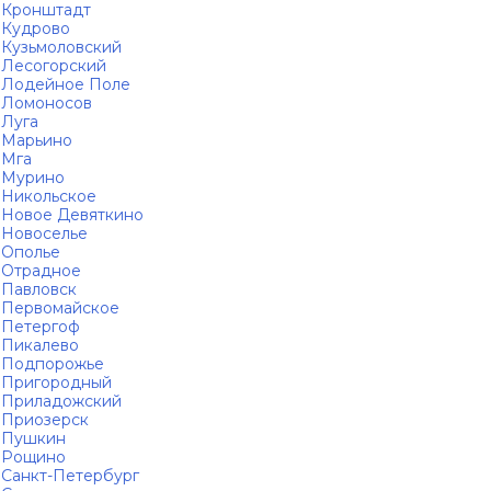
Кронштадт
Кудрово
Кузьмоловский
Лесогорский
Лодейное Поле
Ломоносов
Луга
Марьино
Мга
Мурино
Никольское
Новое Девяткино
Новоселье
Ополье
Отрадное
Павловск
Первомайское
Петергоф
Пикалево
Подпорожье
Пригородный
Приладожский
Приозерск
Пушкин
Рощино
Санкт-Петербург