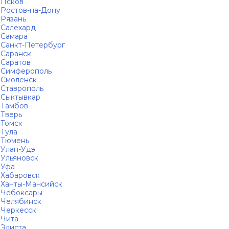
Псков
Ростов-на-Дону
Рязань
Салехард
Самара
Санкт-Петербург
Саранск
Саратов
Симферополь
Смоленск
Ставрополь
Сыктывкар
Тамбов
Тверь
Томск
Тула
Тюмень
Улан-Удэ
Ульяновск
Уфа
Хабаровск
Ханты-Мансийск
Чебоксары
Челябинск
Черкесск
Чита
Элиста