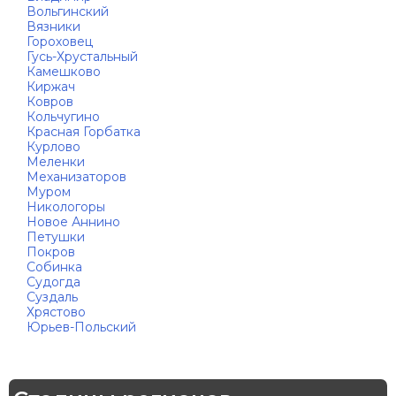
Вольгинский
Вязники
Гороховец
Гусь-Хрустальный
Камешково
Киржач
Ковров
Кольчугино
Красная Горбатка
Курлово
Меленки
Механизаторов
Муром
Никологоры
Новое Аннино
Петушки
Покров
Собинка
Судогда
Суздаль
Хрястово
Юрьев-Польский