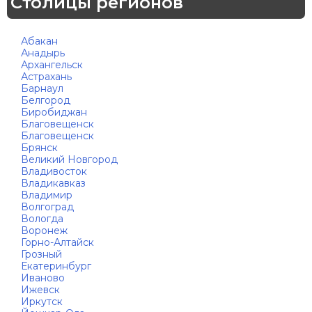
Столицы регионов
Абакан
Анадырь
Архангельск
Астрахань
Барнаул
Белгород
Биробиджан
Благовещенск
Благовещенск
Брянск
Великий Новгород
Владивосток
Владикавказ
Владимир
Волгоград
Вологда
Воронеж
Горно-Алтайск
Грозный
Екатеринбург
Иваново
Ижевск
Иркутск