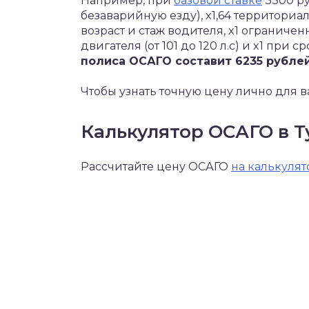
Например, при
базовой ставке
3300 ру
безаварийную езду), x1,64 территориа
возраст и стаж водителя, x1 ограниче
двигателя (от 101 до 120 л.с) и x1 при с
полиса ОСАГО составит 6235 рублей
Чтобы узнать точную цену лично для в
Калькулятор ОСАГО в 
Рассчитайте цену ОСАГО
на калькулят