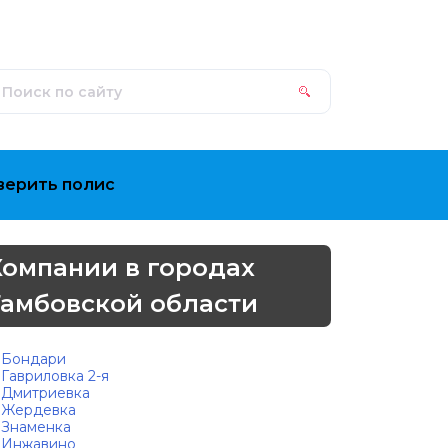
верить полис
Компании в городах
Тамбовской области
Бондари
Гавриловка 2-я
Дмитриевка
Жердевка
Знаменка
Инжавино