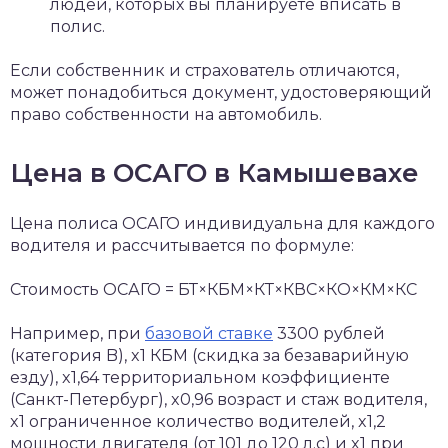
людей, которых вы планируете вписать в
полис.
Если собственник и страхователь отличаются,
может понадобиться документ, удостоверяющий
право собственности на автомобиль.
Цена в ОСАГО в Камышевахе
Цена полиса ОСАГО индивидуальна для каждого
водителя и рассчитывается по формуле:
Стоимость ОСАГО = БТ×КБМ×КТ×КВС×КО×КМ×КС
Например, при
базовой ставке
3300 рублей
(категория B), x1 КБМ (скидка за безаварийную
езду), x1,64 территориальном коэффициенте
(Санкт-Петербург), x0,96 возраст и стаж водителя,
x1 ограниченное количество водителей, x1,2
мощности двигателя (от 101 до 120 л.с) и x1 при