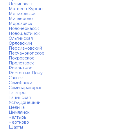
Ленинаван
Матвеев Курган
Мелиховская
Миллерово
Морозовск
Новочеркасск
Новошахтинск
Ольгинская
Орловский
Персиановский
Песчанокопское
Покровское
Пролетарск
Ремонтное
Ростов-на-Дону
Сальск
Семибалки
Семикаракорск
Таганрог
Тацинская
Усть-Донецкий
Целина
Цимлянск
Чалтырь
Чертково
Шахты