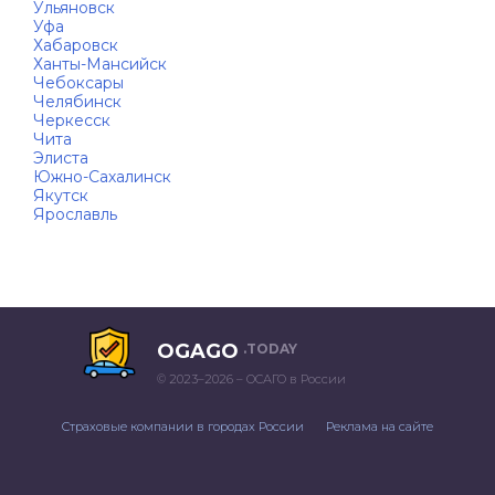
Ульяновск
Уфа
Хабаровск
Ханты-Мансийск
Чебоксары
Челябинск
Черкесск
Чита
Элиста
Южно-Сахалинск
Якутск
Ярославль
OGAGO
.TODAY
© 2023–2026 – ОСАГО в России
Страховые компании в городах России
Реклама на сайте