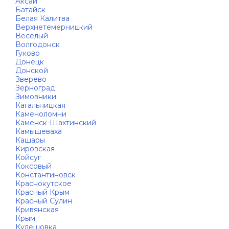
Аксай
Батайск
Белая Калитва
Верхнетемерницкий
Весёлый
Волгодонск
Гуково
Донецк
Донской
Зверево
Зерноград
Зимовники
Кагальницкая
Каменоломни
Каменск-Шахтинский
Камышеваха
Кашары
Кировская
Койсуг
Коксовый
Константиновск
Краснокутское
Красный Крым
Красный Сулин
Кривянская
Крым
Кулешовка