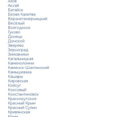
Азов
Аксай
Батайск
Белая Калитва
Верхнетемерницкий
Весёлый
Волгодонск
Гуково
Донецк
Донской
Зверево
Зерноград
Зимовники
Кагальницкая
Каменоломни
Каменск-Шахтинский
Камышеваха
Кашары
Кировская
Койсуг
Коксовый
Константиновск
Краснокутское
Красный Крым
Красный Сулин
Кривянская
Крым