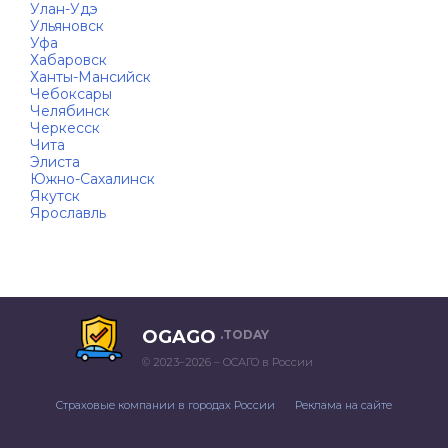
Улан-Удэ
Ульяновск
Уфа
Хабаровск
Ханты-Мансийск
Чебоксары
Челябинск
Черкесск
Чита
Элиста
Южно-Сахалинск
Якутск
Ярославль
OGAGO
.TODAY
© 2023–2026 – ОСАГО в России
Страховые компании в городах России
Реклама на сайте