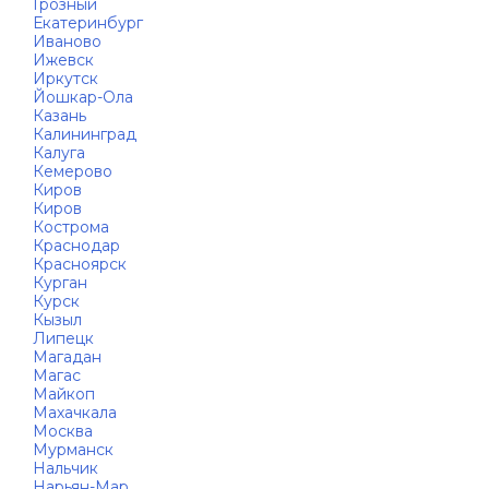
Грозный
Екатеринбург
Иваново
Ижевск
Иркутск
Йошкар-Ола
Казань
Калининград
Калуга
Кемерово
Киров
Киров
Кострома
Краснодар
Красноярск
Курган
Курск
Кызыл
Липецк
Магадан
Магас
Майкоп
Махачкала
Москва
Мурманск
Нальчик
Нарьян-Мар