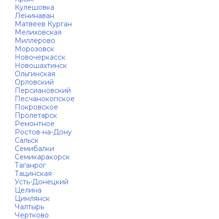
Кулешовка
Ленинаван
Матвеев Курган
Мелиховская
Миллерово
Морозовск
Новочеркасск
Новошахтинск
Ольгинская
Орловский
Персиановский
Песчанокопское
Покровское
Пролетарск
Ремонтное
Ростов-на-Дону
Сальск
Семибалки
Семикаракорск
Таганрог
Тацинская
Усть-Донецкий
Целина
Цимлянск
Чалтырь
Чертково