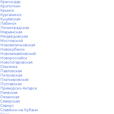
Краснодар
Кропоткин
Крымск
Курганинск
Кущёвская
Лабинск
Ленинградская
Марьянская
Медвёдовская
Мостовской
Нововеличковская
Новокубанск
Новомихайловский
Новороссийск
Новотитаровская
Ольгинка
Павловская
Петровская
Платнировская
Полтавская
Приморско-Ахтарск
Раевская
Рязанская
Северская
Сириус
Славянск-на-Кубани