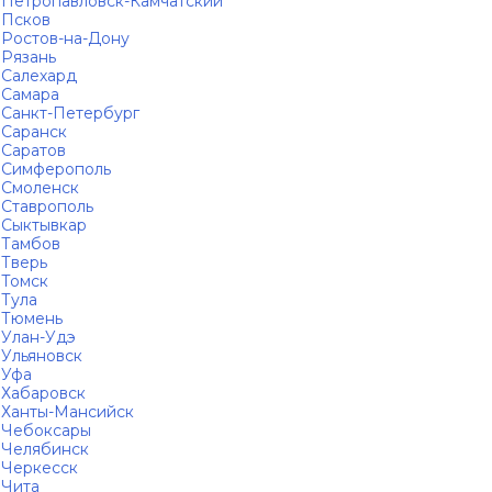
Петропавловск-Камчатский
Псков
Ростов-на-Дону
Рязань
Салехард
Самара
Санкт-Петербург
Саранск
Саратов
Симферополь
Смоленск
Ставрополь
Сыктывкар
Тамбов
Тверь
Томск
Тула
Тюмень
Улан-Удэ
Ульяновск
Уфа
Хабаровск
Ханты-Мансийск
Чебоксары
Челябинск
Черкесск
Чита