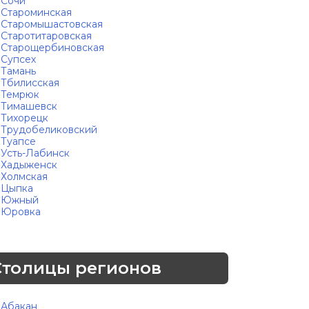
Сочи
Староминская
Старомышастовская
Старотитаровская
Старощербиновская
Супсех
Тамань
Тбилисская
Темрюк
Тимашевск
Тихорецк
Трудобеликовский
Туапсе
Усть-Лабинск
Хадыженск
Холмская
Цыпка
Южный
Юровка
Столицы регионов
Абакан