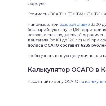
формуле:
Стоимость ОСАГО = БТ×КБМ×КТ×КВС×
Например, при
базовой ставке
3300 ру
безаварийную езду), x1,64 территориа
возраст и стаж водителя, x1 ограниче
двигателя (от 101 до 120 л.с) и x1 при с
полиса ОСАГО составит 6235 рублей
Чтобы узнать точную цену лично для в
Калькулятор ОСАГО в К
Рассчитайте цену ОСАГО
на калькулят