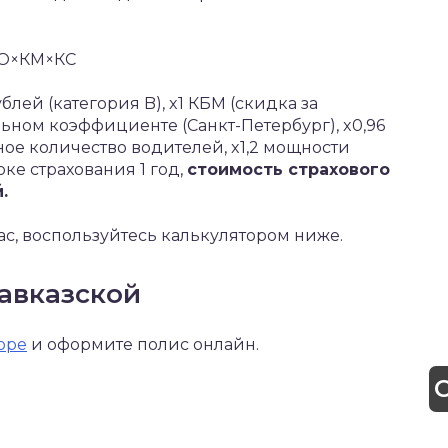
КО×КМ×КС
блей (категория B), x1 КБМ (скидка за
льном коэффициенте (Санкт-Петербург), x0,96
нное количество водителей, x1,2 мощности
роке страхования 1 год,
стоимость страхового
.
ас, воспользуйтесь калькулятором ниже.
авказской
оре
и оформите полис онлайн.