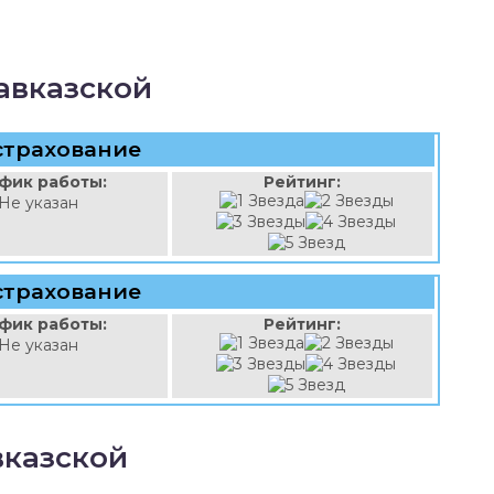
авказской
страхование
фик работы:
Рейтинг:
Не указан
страхование
фик работы:
Рейтинг:
Не указан
вказской