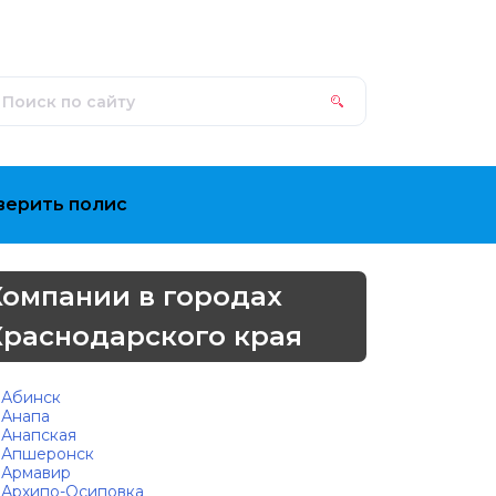
верить полис
Компании в городах
Краснодарского края
Абинск
Анапа
Анапская
Апшеронск
Армавир
Архипо-Осиповка