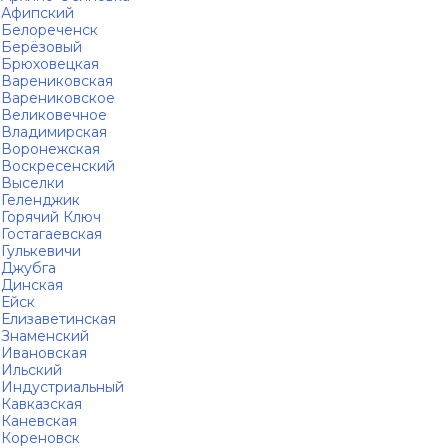
Афипский
Белореченск
Берёзовый
Брюховецкая
Варениковская
Варениковское
Великовечное
Владимирская
Воронежская
Воскресенский
Выселки
Геленджик
Горячий Ключ
Гостагаевская
Гулькевичи
Джубга
Динская
Ейск
Елизаветинская
Знаменский
Ивановская
Ильский
Индустриальный
Кавказская
Каневская
Кореновск