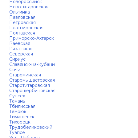
Новороссийск
Новотитаровская
Ольгинка
Павловская
Петровская
Платнировская
Полтавская
Приморско-Ахтарск
Раевская
Рязанская
Северская
Сириус
Славянск-на-Кубани
Сочи
Староминская
Старомышастовская
Старотитаровская
Старощербиновская
Супсех
Тамань
Тбилисская
Темрюк
Тимашевск
Тихорецк
Трудобеликовский
Туапсе
Усть-Лабинск