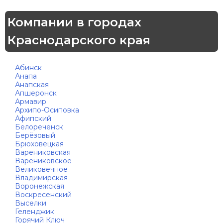
Компании в городах
Краснодарского края
Абинск
Анапа
Анапская
Апшеронск
Армавир
Архипо-Осиповка
Афипский
Белореченск
Берёзовый
Брюховецкая
Варениковская
Варениковское
Великовечное
Владимирская
Воронежская
Воскресенский
Выселки
Геленджик
Горячий Ключ