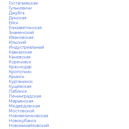
Гостагаевская
Гулькевичи
Джубга
Динская
Ейск
Елизаветинская
Знаменский
Ивановская
Ильский
Индустриальный
Кавказская
Каневская
Кореновск
Краснодар
Кропоткин
Крымск
Курганинск
Кущёвская
Лабинск
Ленинградская
Марьянская
Медвёдовская
Мостовской
Нововеличковская
Новокубанск
Новомихайловский