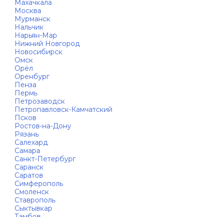
Махачкала
Москва
Мурманск
Нальчик
Нарьян-Мар
Нижний Новгород
Новосибирск
Омск
Орёл
Оренбург
Пенза
Пермь
Петрозаводск
Петропавловск-Камчатский
Псков
Ростов-на-Дону
Рязань
Салехард
Самара
Санкт-Петербург
Саранск
Саратов
Симферополь
Смоленск
Ставрополь
Сыктывкар
Тамбов