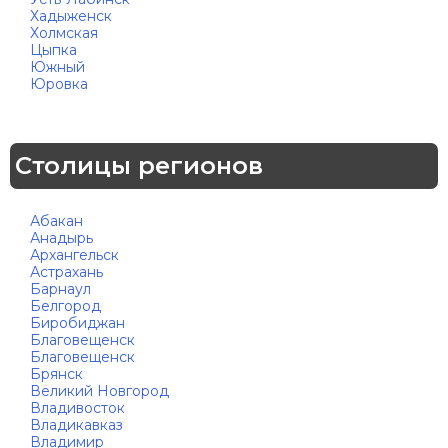
Хадыженск
Холмская
Цыпка
Южный
Юровка
Столицы регионов
Абакан
Анадырь
Архангельск
Астрахань
Барнаул
Белгород
Биробиджан
Благовещенск
Благовещенск
Брянск
Великий Новгород
Владивосток
Владикавказ
Владимир