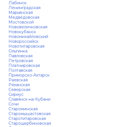
Лабинск
Ленинградская
Марьянская
Медвёдовская
Мостовской
Нововеличковская
Новокубанск
Новомихайловский
Новороссийск
Новотитаровская
Ольгинка
Павловская
Петровская
Платнировская
Полтавская
Приморско-Ахтарск
Раевская
Рязанская
Северская
Сириус
Славянск-на-Кубани
Сочи
Староминская
Старомышастовская
Старотитаровская
Старощербиновская