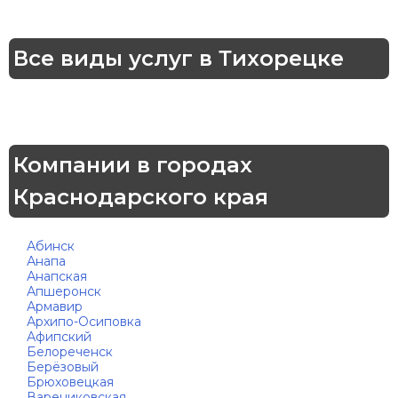
Все виды услуг в Тихорецке
Компании в городах
Краснодарского края
Абинск
Анапа
Анапская
Апшеронск
Армавир
Архипо-Осиповка
Афипский
Белореченск
Берёзовый
Брюховецкая
Варениковская