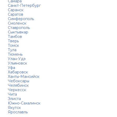
Самара
Санкт-Петербург
Саранск
Саратов
Симферополь
Смоленск
Ставрополь
Сыктывкар
Тамбов
Тверь
Томск
Тула
Тюмень
Улан-Удэ
Ульяновск
Уфа
Хабаровск
Ханты-Мансийск
Чебоксары
Челябинск
Черкесск
Чита
Элиста
Южно-Сахалинск
Якутск
Ярославль