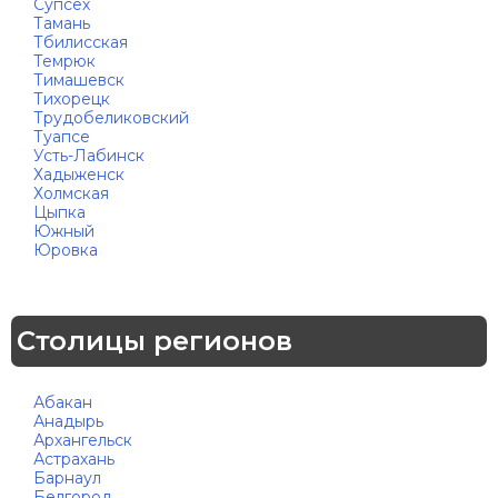
Супсех
Тамань
Тбилисская
Темрюк
Тимашевск
Тихорецк
Трудобеликовский
Туапсе
Усть-Лабинск
Хадыженск
Холмская
Цыпка
Южный
Юровка
Столицы регионов
Абакан
Анадырь
Архангельск
Астрахань
Барнаул
Белгород