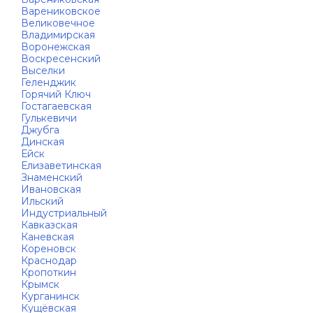
Варениковское
Великовечное
Владимирская
Воронежская
Воскресенский
Выселки
Геленджик
Горячий Ключ
Гостагаевская
Гулькевичи
Джубга
Динская
Ейск
Елизаветинская
Знаменский
Ивановская
Ильский
Индустриальный
Кавказская
Каневская
Кореновск
Краснодар
Кропоткин
Крымск
Курганинск
Кущёвская