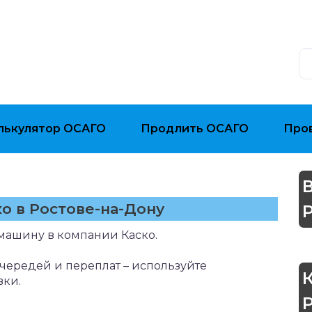
лькулятор ОСАГО
Продлить ОСАГО
Про
о в Ростове-на-Дону
машину в компании Каско.
чередей и переплат – используйте
вки.