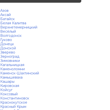
Азов
Аксай
Батайск
Белая Калитва
Верхнетемерницкий
Весёлый
Волгодонск
Гуково
Донецк
Донской
Зверево
Зерноград
Зимовники
Кагальницкая
Каменоломни
Каменск-Шахтинский
Камышеваха
Кашары
Кировская
Койсуг
Коксовый
Константиновск
Краснокутское
Красный Крым