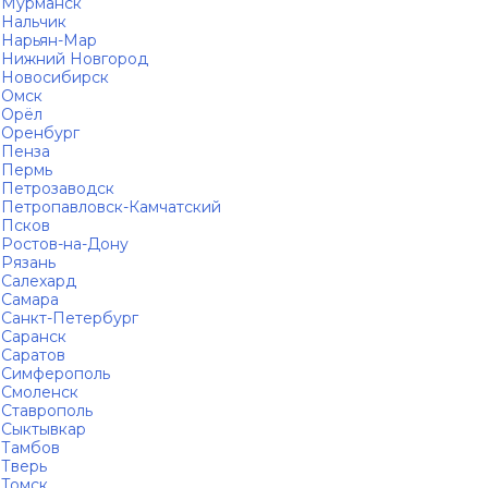
Мурманск
Нальчик
Нарьян-Мар
Нижний Новгород
Новосибирск
Омск
Орёл
Оренбург
Пенза
Пермь
Петрозаводск
Петропавловск-Камчатский
Псков
Ростов-на-Дону
Рязань
Салехард
Самара
Санкт-Петербург
Саранск
Саратов
Симферополь
Смоленск
Ставрополь
Сыктывкар
Тамбов
Тверь
Томск