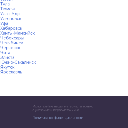
Тула
Тюмень
Улан-Удэ
Ульяновск
Уфа
Хабаровск
Ханты-Мансийск
Чебоксары
Челябинск
Черкесск
Чита
Элиста
Южно-Сахалинск
Якутск
Ярославль
Используйте наши материалы только
с указанием первоисточника
Политика конфиденциальности