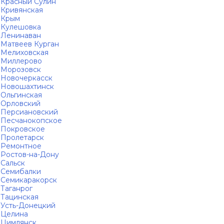
Красный Сулин
Кривянская
Крым
Кулешовка
Ленинаван
Матвеев Курган
Мелиховская
Миллерово
Морозовск
Новочеркасск
Новошахтинск
Ольгинская
Орловский
Персиановский
Песчанокопское
Покровское
Пролетарск
Ремонтное
Ростов-на-Дону
Сальск
Семибалки
Семикаракорск
Таганрог
Тацинская
Усть-Донецкий
Целина
Цимлянск