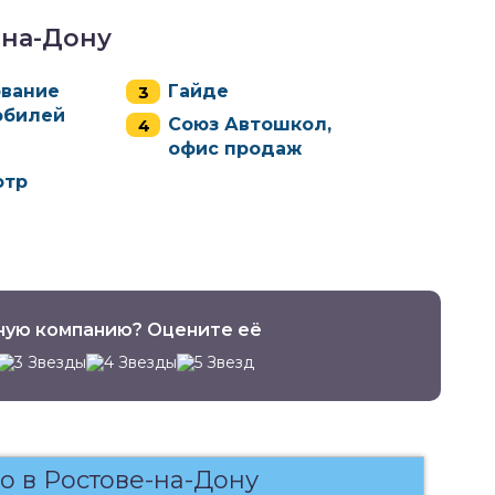
-на-Дону
ование
Гайде
обилей
Союз Автошкол,
офис продаж
отр
ную компанию? Оцените её
о в Ростове-на-Дону