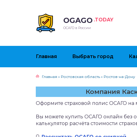
OGAGO
.TODAY
ОСАГО в России
Главная
Выбрать город
Ка
Главная
»
Ростовская область
»
Ростов-на-Дону
Компания Каск
Оформите страховой полис ОСАГО на 
Вы можете купить ОСАГО онлайн без о
калькулятор расчёта стоимости страхо
🔍
Рассчитать ОСАГО со скидкой