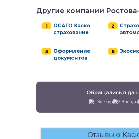
Другие компании Ростова
ОСАГО Каско
Страх
страхование
автом
Оформление
Экосм
документов
Обращались в дан
Отзывы о Каск