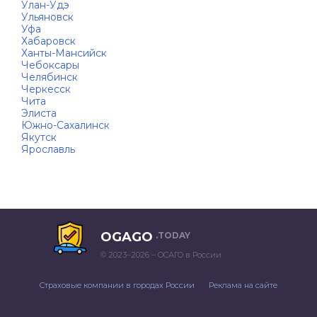
Улан-Удэ
Ульяновск
Уфа
Хабаровск
Ханты-Мансийск
Чебоксары
Челябинск
Черкесск
Чита
Элиста
Южно-Сахалинск
Якутск
Ярославль
OGAGO
.TODAY
© 2023–2026 – ОСАГО в России
Страховые компании в городах России
Реклама на сайте