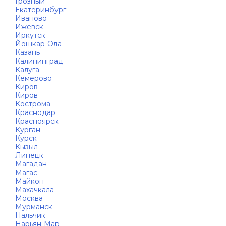
Грозный
Екатеринбург
Иваново
Ижевск
Иркутск
Йошкар-Ола
Казань
Калининград
Калуга
Кемерово
Киров
Киров
Кострома
Краснодар
Красноярск
Курган
Курск
Кызыл
Липецк
Магадан
Магас
Майкоп
Махачкала
Москва
Мурманск
Нальчик
Нарьян-Мар