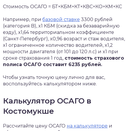
Стоимость ОСАГО = БТ×КБМ×КТ×КВС×КО×КМ×КС
Например, при
базовой ставке
3300 рублей
(категория B), x1 КБМ (скидка за безаварийную
езду), x1,64 территориальном коэффициенте
(Санкт-Петербург), x0,96 возраст и стаж водителя,
x1 ограниченное количество водителей, x1,2
мощности двигателя (от 101 до 120 л.с) и x1 при
сроке страхования 1 год,
стоимость страхового
полиса ОСАГО составит 6235 рублей.
Чтобы узнать точную цену лично для вас,
воспользуйтесь калькулятором ниже.
Калькулятор ОСАГО в
Костомукше
Рассчитайте цену ОСАГО
на калькуляторе
и