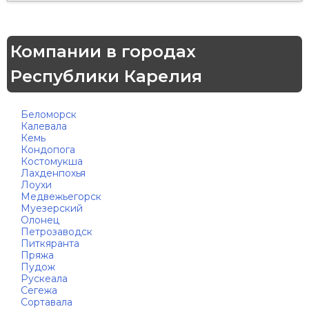
Компании в городах
Республики Карелия
Беломорск
Калевала
Кемь
Кондопога
Костомукша
Лахденпохья
Лоухи
Медвежьегорск
Муезерский
Олонец
Петрозаводск
Питкяранта
Пряжа
Пудож
Рускеала
Сегежа
Сортавала