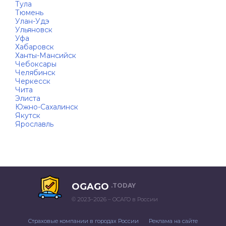
Тула
Тюмень
Улан-Удэ
Ульяновск
Уфа
Хабаровск
Ханты-Мансийск
Чебоксары
Челябинск
Черкесск
Чита
Элиста
Южно-Сахалинск
Якутск
Ярославль
OGAGO
.TODAY
© 2023–2026 – ОСАГО в России
Страховые компании в городах России
Реклама на сайте