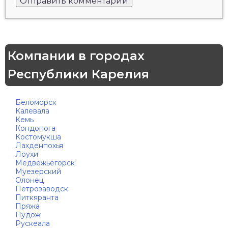
Компании в городах
Республики Карелия
Беломорск
Калевала
Кемь
Кондопога
Костомукша
Лахденпохья
Лоухи
Медвежьегорск
Муезерский
Олонец
Петрозаводск
Питкяранта
Пряжа
Пудож
Рускеала