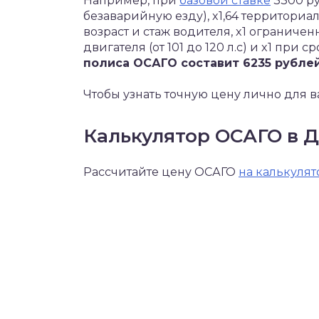
Например, при
базовой ставке
3300 ру
безаварийную езду), x1,64 территориа
возраст и стаж водителя, x1 ограниче
двигателя (от 101 до 120 л.с) и x1 при с
полиса ОСАГО составит 6235 рублей
Чтобы узнать точную цену лично для в
Калькулятор ОСАГО в 
Рассчитайте цену ОСАГО
на калькулят