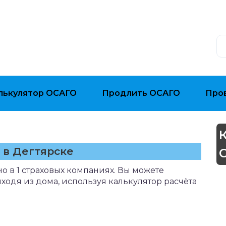
лькулятор ОСАГО
Продлить ОСАГО
Про
 в Дегтярске
о в 1 страховых компаниях. Вы можете
ыходя из дома, используя калькулятор расчёта