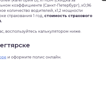
блей (категория B), x1 КБМ (скидка за
льном коэффициенте (Санкт-Петербург), x0,96
нное количество водителей, x1,2 мощности
роке страхования 1 год,
стоимость страхового
.
ас, воспользуйтесь калькулятором ниже.
Дегтярске
оре
и оформите полис онлайн.