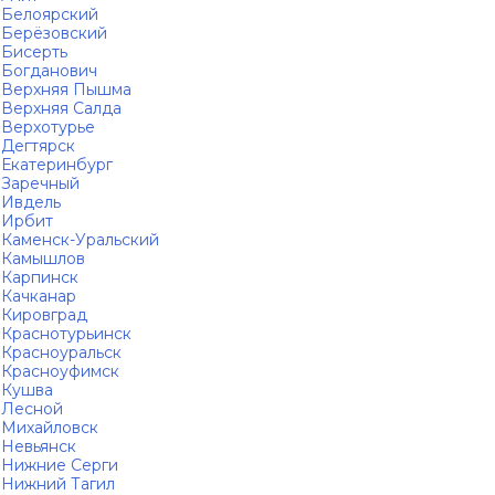
Белоярский
Берёзовский
Бисерть
Богданович
Верхняя Пышма
Верхняя Салда
Верхотурье
Дегтярск
Екатеринбург
Заречный
Ивдель
Ирбит
Каменск-Уральский
Камышлов
Карпинск
Качканар
Кировград
Краснотурьинск
Красноуральск
Красноуфимск
Кушва
Лесной
Михайловск
Невьянск
Нижние Серги
Нижний Тагил