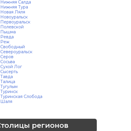
Нижняя Салда
Нижняя Тура
Новая Ляля
Новоуральск
Первоуральск
Полевской
Пышма
Ревда
Реж
Свободный
Североуральск
Серов
Сосьва
Сухой Лог
Сысерть
Тавда
Талица
Тугулым
Туринск
Туринская Слобода
Шаля
Столицы регионов