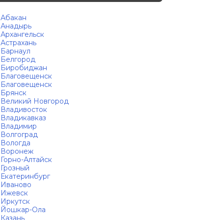
Абакан
Анадырь
Архангельск
Астрахань
Барнаул
Белгород
Биробиджан
Благовещенск
Благовещенск
Брянск
Великий Новгород
Владивосток
Владикавказ
Владимир
Волгоград
Вологда
Воронеж
Горно-Алтайск
Грозный
Екатеринбург
Иваново
Ижевск
Иркутск
Йошкар-Ола
Казань