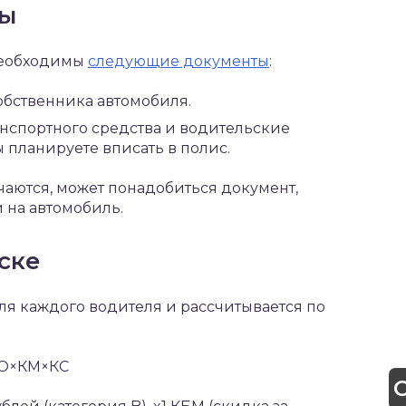
ны
необходимы
следующие документы
:
собственника автомобиля.
анспортного средства и водительские
 планируете вписать в полис.
чаются, может понадобиться документ,
 на автомобиль.
ске
я каждого водителя и рассчитывается по
КО×КМ×КС