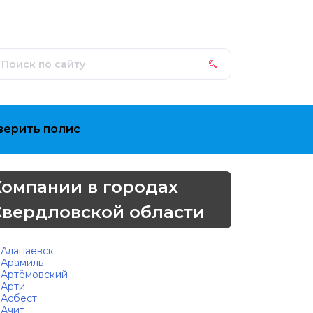
верить полис
Компании в городах
Свердловской области
Алапаевск
Арамиль
Артёмовский
Арти
Асбест
Ачит