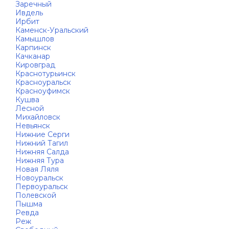
Заречный
Ивдель
Ирбит
Каменск-Уральский
Камышлов
Карпинск
Качканар
Кировград
Краснотурьинск
Красноуральск
Красноуфимск
Кушва
Лесной
Михайловск
Невьянск
Нижние Серги
Нижний Тагил
Нижняя Салда
Нижняя Тура
Новая Ляля
Новоуральск
Первоуральск
Полевской
Пышма
Ревда
Реж