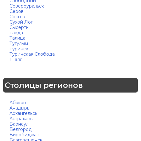
Свободный
Североуральск
Серов
Сосьва
Сухой Лог
Сысерть
Тавда
Талица
Тугулым
Туринск
Туринская Слобода
Шаля
Столицы регионов
Абакан
Анадырь
Архангельск
Астрахань
Барнаул
Белгород
Биробиджан
Благовещенск