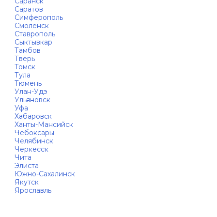
Саранск
Саратов
Симферополь
Смоленск
Ставрополь
Сыктывкар
Тамбов
Тверь
Томск
Тула
Тюмень
Улан-Удэ
Ульяновск
Уфа
Хабаровск
Ханты-Мансийск
Чебоксары
Челябинск
Черкесск
Чита
Элиста
Южно-Сахалинск
Якутск
Ярославль