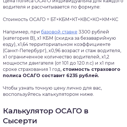
Цена полиса ОСАГО индивидуальна для каждого
водителя и рассчитывается по формуле:
Стоимость ОСАГО = БТ×КБМ×КТ×КВС×КО×КМ×КС
Например, при
базовой ставке
3300 рублей
(категория B), x1 КБМ (скидка за безаварийную
езду), x1,64 территориальном коэффициенте
(Санкт-Петербург), x0,96 возраст и стаж водителя,
x1 ограниченное количество водителей, x1,2
мощности двигателя (от 101 до 120 л.с) и x1 при
сроке страхования 1 год,
стоимость страхового
полиса ОСАГО составит 6235 рублей.
Чтобы узнать точную цену лично для вас,
воспользуйтесь калькулятором ниже.
Калькулятор ОСАГО в
Сысерти