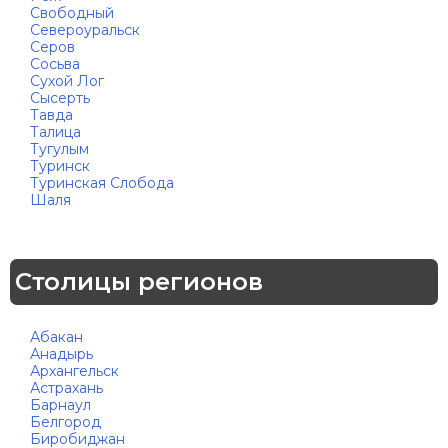
Свободный
Североуральск
Серов
Сосьва
Сухой Лог
Сысерть
Тавда
Талица
Тугулым
Туринск
Туринская Слобода
Шаля
Столицы регионов
Абакан
Анадырь
Архангельск
Астрахань
Барнаул
Белгород
Биробиджан