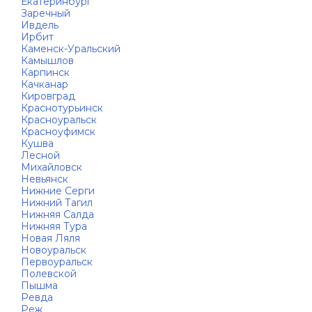
Екатеринбург
Заречный
Ивдель
Ирбит
Каменск-Уральский
Камышлов
Карпинск
Качканар
Кировград
Краснотурьинск
Красноуральск
Красноуфимск
Кушва
Лесной
Михайловск
Невьянск
Нижние Серги
Нижний Тагил
Нижняя Салда
Нижняя Тура
Новая Ляля
Новоуральск
Первоуральск
Полевской
Пышма
Ревда
Реж