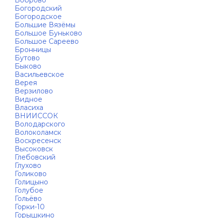
Боброво
Богородский
Богородское
Большие Вязёмы
Большое Буньково
Большое Сареево
Бронницы
Бутово
Быково
Васильевское
Верея
Верзилово
Видное
Власиха
ВНИИССОК
Володарского
Волоколамск
Воскресенск
Высоковск
Глебовский
Глухово
Голиково
Голицыно
Голубое
Гольёво
Горки-10
Горышкино