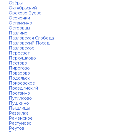
Озёры
Октябрьский
Орехово-Зуево
Осеченки
Останкино
Островцы
Павлино
Павловская Слобода
Павловский Посад
Павловское
Пересвет
Перхушково
Пестово
Пирогово
Поварово
Подольск
Покровское
Правдинский
Протвино
Путилково
Пушкино
Пышлицы
Развилка
Раменское
Растуново
Реутов