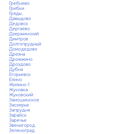
Гребнево
Грибки
Гряды
Давыдово
Дедовск
Дергаево
Дзержинский
Дмитров
Долгопрудный
Домодедово
Дрезна
Дрожжино
Дроздово
Дубна
Егорьевск
Елино
Жилино-1
Жуковка
Жуковский
Замошинское
Заозерье
Запрудня
Зарайск
Заречье
Звенигород
Зеленоград