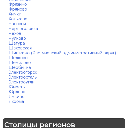
Фрязино
Фряново
Химки
Хотьково
Часовня
Черноголовка
Чехов
Чулково
Шатура
Шаховская
Шишкино (Растуновский административный округ)
Щелково
Щемилово
Щербинка
Электрогорск
Электросталь
Электроугли
Юность
Юрлово
Ямкино
Яхрома
Столицы регионов