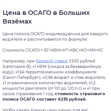
Цена в ОСАГО в Больших
Вязёмах
Цена полиса ОСАГО индивидуальна для каждого
водителя и рассчитывается по формуле:
Стоимость ОСАГО = БТ×КБМ×КТ×КВС×КО×КМ×КС
Например, при
базовой ставке
3300 рублей
(категория B), x1 КБМ (скидка за безаварийную
езду), x1,64 территориальном коэффициенте
(Санкт-Петербург), x0,96 возраст и стаж водителя,
x1 ограниченное количество водителей, x1,2
мощности двигателя (от 101 до 120 л.с) и x1 при
сроке страхования 1 год,
стоимость страхового
полиса ОСАГО составит 6235 рублей.
Чтобы узнать точную цену лично для вас,