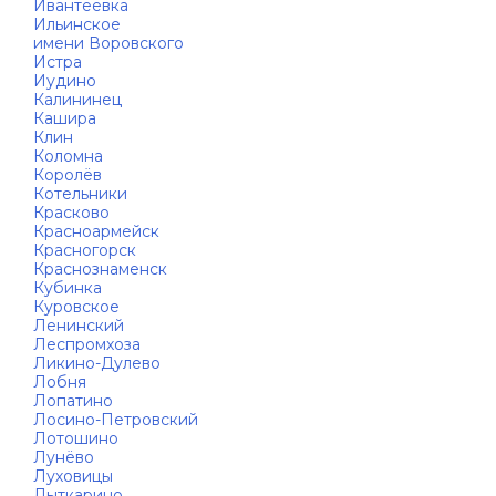
Ивантеевка
Ильинское
имени Воровского
Истра
Иудино
Калининец
Кашира
Клин
Коломна
Королёв
Котельники
Красково
Красноармейск
Красногорск
Краснознаменск
Кубинка
Куровское
Ленинский
Леспромхоза
Ликино-Дулево
Лобня
Лопатино
Лосино-Петровский
Лотошино
Лунёво
Луховицы
Лыткарино