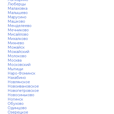
Люберцы
Малаховка
Малышево
Марусино
Машково
Менделеево
Мечниково
Мисайлово
Михалково
Михнево
Можайск
Можайский
Молоково
Москва
Московский
Мытищи
Наро-Фоминск
Нахабино
Новлянское
Новоивановское
Новопетровское
Новосиньково
Ногинск
Обухово
Одинцово
Озерецкое