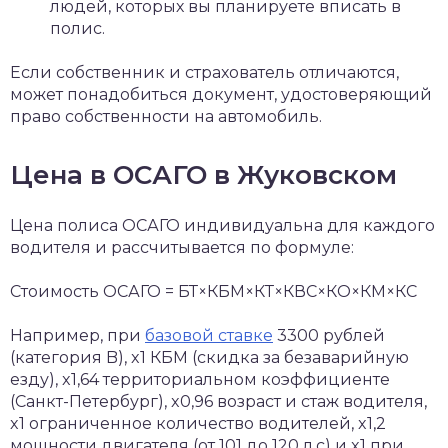
людей, которых вы планируете вписать в
полис.
Если собственник и страхователь отличаются,
может понадобиться документ, удостоверяющий
право собственности на автомобиль.
Цена в ОСАГО в Жуковском
Цена полиса ОСАГО индивидуальна для каждого
водителя и рассчитывается по формуле:
Стоимость ОСАГО = БТ×КБМ×КТ×КВС×КО×КМ×КС
Например, при
базовой ставке
3300 рублей
(категория B), x1 КБМ (скидка за безаварийную
езду), x1,64 территориальном коэффициенте
(Санкт-Петербург), x0,96 возраст и стаж водителя,
x1 ограниченное количество водителей, x1,2
мощности двигателя (от 101 до 120 л.с) и x1 при