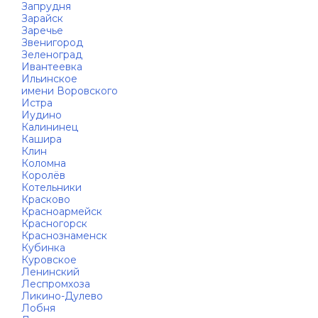
Запрудня
Зарайск
Заречье
Звенигород
Зеленоград
Ивантеевка
Ильинское
имени Воровского
Истра
Иудино
Калининец
Кашира
Клин
Коломна
Королёв
Котельники
Красково
Красноармейск
Красногорск
Краснознаменск
Кубинка
Куровское
Ленинский
Леспромхоза
Ликино-Дулево
Лобня