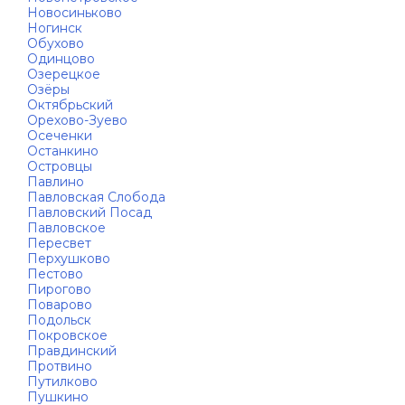
Новосиньково
Ногинск
Обухово
Одинцово
Озерецкое
Озёры
Октябрьский
Орехово-Зуево
Осеченки
Останкино
Островцы
Павлино
Павловская Слобода
Павловский Посад
Павловское
Пересвет
Перхушково
Пестово
Пирогово
Поварово
Подольск
Покровское
Правдинский
Протвино
Путилково
Пушкино