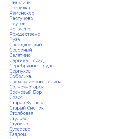
Пышлицы
Развилка
Раменское
Растуново
Реутов
Рогачёво
Рождествено
Руза
Свердловский
Северный
Селятино
Сергиев Посад
Серебряные Пруды
Серпухов
Соболиха
Совхоза имени Ленина
Солнечногорск
Сосновый Бор
Спасс
Старая Купавна
Старый Снопок
Столбовая
Стулово
Ступино
Сухарево
Талдом