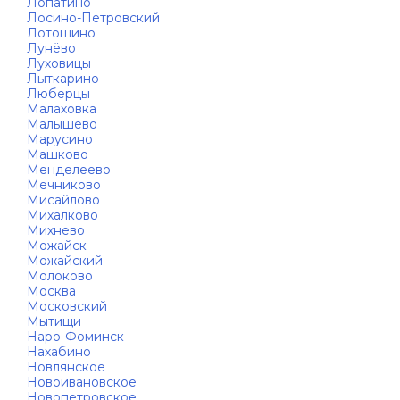
Лопатино
Лосино-Петровский
Лотошино
Лунёво
Луховицы
Лыткарино
Люберцы
Малаховка
Малышево
Марусино
Машково
Менделеево
Мечниково
Мисайлово
Михалково
Михнево
Можайск
Можайский
Молоково
Москва
Московский
Мытищи
Наро-Фоминск
Нахабино
Новлянское
Новоивановское
Новопетровское