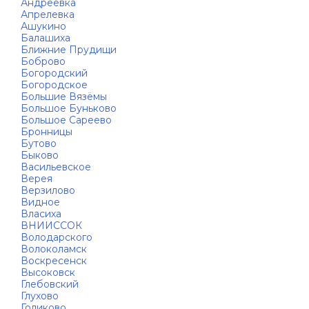
Андреевка
Апрелевка
Ашукино
Балашиха
Ближние Прудищи
Боброво
Богородский
Богородское
Большие Вязёмы
Большое Буньково
Большое Сареево
Бронницы
Бутово
Быково
Васильевское
Верея
Верзилово
Видное
Власиха
ВНИИССОК
Володарского
Волоколамск
Воскресенск
Высоковск
Глебовский
Глухово
Голиково