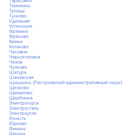
Тарасовка
Томилино
Троицк
Тучково
Удельная
Успенское
Фрязино
Фряново
Химки
Хотьково
Часовня
Черноголовка
Чехов
Чулково
Шатура
Шаховская
Шишкино (Растуновский административный округ)
Щелково
Щемилово
Щербинка
Электрогорск
Электросталь
Электроугли
Юность
Юрлово
Ямкино
Яхрома