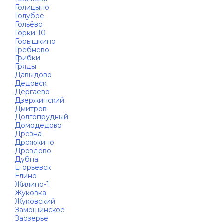
Голицыно
Голубое
Гольёво
Горки-10
Горышкино
Гребнево
Грибки
Гряды
Давыдово
Дедовск
Дергаево
Дзержинский
Дмитров
Долгопрудный
Домодедово
Дрезна
Дрожжино
Дроздово
Дубна
Егорьевск
Елино
Жилино-1
Жуковка
Жуковский
Замошинское
Заозерье