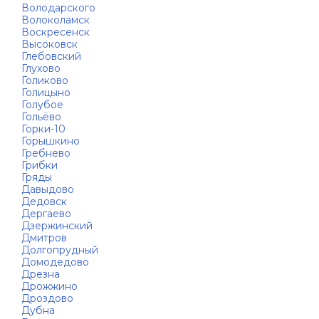
Володарского
Волоколамск
Воскресенск
Высоковск
Глебовский
Глухово
Голиково
Голицыно
Голубое
Гольёво
Горки-10
Горышкино
Гребнево
Грибки
Гряды
Давыдово
Дедовск
Дергаево
Дзержинский
Дмитров
Долгопрудный
Домодедово
Дрезна
Дрожжино
Дроздово
Дубна