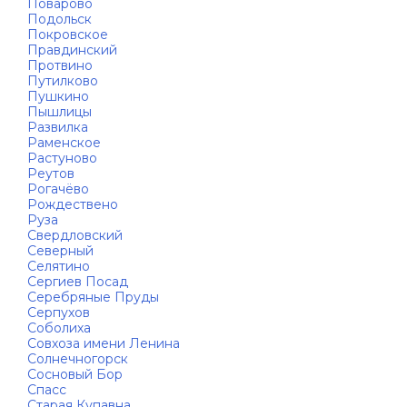
Поварово
Подольск
Покровское
Правдинский
Протвино
Путилково
Пушкино
Пышлицы
Развилка
Раменское
Растуново
Реутов
Рогачёво
Рождествено
Руза
Свердловский
Северный
Селятино
Сергиев Посад
Серебряные Пруды
Серпухов
Соболиха
Совхоза имени Ленина
Солнечногорск
Сосновый Бор
Спасс
Старая Купавна