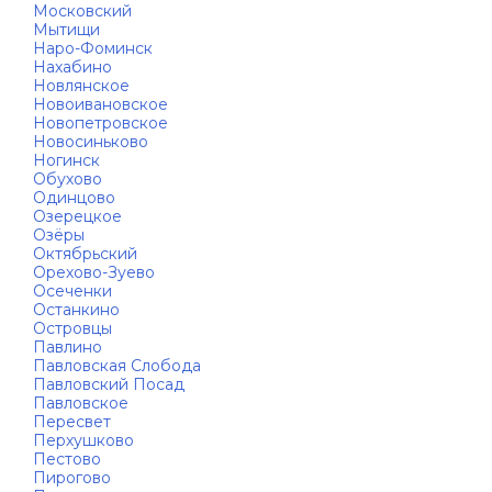
Московский
Мытищи
Наро-Фоминск
Нахабино
Новлянское
Новоивановское
Новопетровское
Новосиньково
Ногинск
Обухово
Одинцово
Озерецкое
Озёры
Октябрьский
Орехово-Зуево
Осеченки
Останкино
Островцы
Павлино
Павловская Слобода
Павловский Посад
Павловское
Пересвет
Перхушково
Пестово
Пирогово