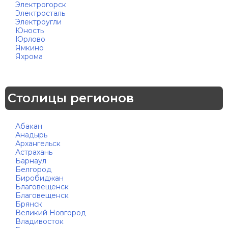
Электрогорск
Электросталь
Электроугли
Юность
Юрлово
Ямкино
Яхрома
Столицы регионов
Абакан
Анадырь
Архангельск
Астрахань
Барнаул
Белгород
Биробиджан
Благовещенск
Благовещенск
Брянск
Великий Новгород
Владивосток