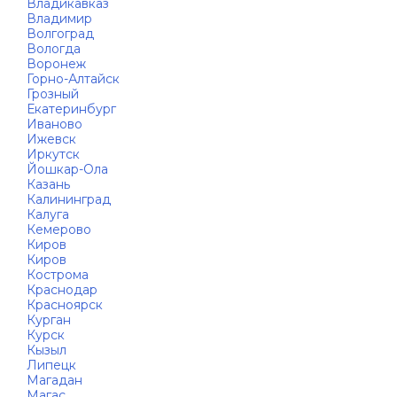
Владикавказ
Владимир
Волгоград
Вологда
Воронеж
Горно-Алтайск
Грозный
Екатеринбург
Иваново
Ижевск
Иркутск
Йошкар-Ола
Казань
Калининград
Калуга
Кемерово
Киров
Киров
Кострома
Краснодар
Красноярск
Курган
Курск
Кызыл
Липецк
Магадан
Магас