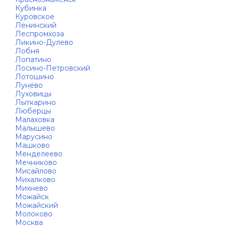
Кубинка
Куровское
Ленинский
Леспромхоза
Ликино-Дулево
Лобня
Лопатино
Лосино-Петровский
Лотошино
Лунёво
Луховицы
Лыткарино
Люберцы
Малаховка
Малышево
Марусино
Машково
Менделеево
Мечниково
Мисайлово
Михалково
Михнево
Можайск
Можайский
Молоково
Москва