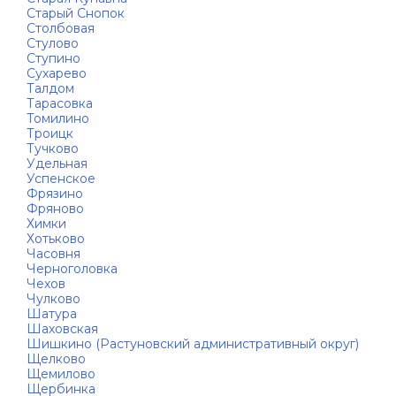
Старый Снопок
Столбовая
Стулово
Ступино
Сухарево
Талдом
Тарасовка
Томилино
Троицк
Тучково
Удельная
Успенское
Фрязино
Фряново
Химки
Хотьково
Часовня
Черноголовка
Чехов
Чулково
Шатура
Шаховская
Шишкино (Растуновский административный округ)
Щелково
Щемилово
Щербинка