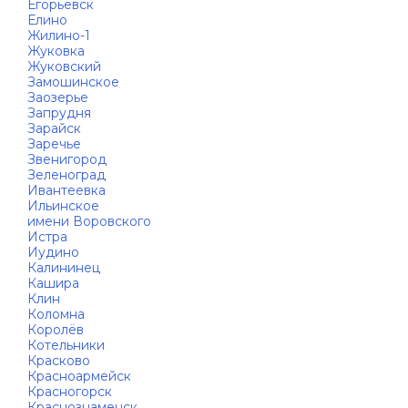
Егорьевск
Елино
Жилино-1
Жуковка
Жуковский
Замошинское
Заозерье
Запрудня
Зарайск
Заречье
Звенигород
Зеленоград
Ивантеевка
Ильинское
имени Воровского
Истра
Иудино
Калининец
Кашира
Клин
Коломна
Королёв
Котельники
Красково
Красноармейск
Красногорск
Краснознаменск