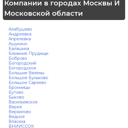
Компании в городах Москвы И
Московской области
Алабушево
Андреевка
Апрелевка
Ашукино
Балашиха
Ближние Прудищи
Боброво
Богородский
Богородское
Большие Вязёмы
Большое Буньково
Большое Сареево
Бронницы
Бутово
Быково
Васильевское
Верея
Верзилово
Видное
Власиха
ВНИИССОК