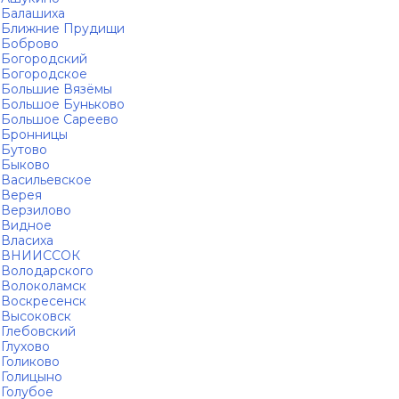
Балашиха
Ближние Прудищи
Боброво
Богородский
Богородское
Большие Вязёмы
Большое Буньково
Большое Сареево
Бронницы
Бутово
Быково
Васильевское
Верея
Верзилово
Видное
Власиха
ВНИИССОК
Володарского
Волоколамск
Воскресенск
Высоковск
Глебовский
Глухово
Голиково
Голицыно
Голубое