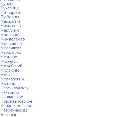
Лунёво
Луховицы
Лыткарино
Люберцы
Малаховка
Малышево
Марусино
Машково
Менделеево
Мечниково
Мисайлово
Михалково
Михнево
Можайск
Можайский
Молоково
Москва
Московский
Мытищи
Наро-Фоминск
Нахабино
Новлянское
Новоивановское
Новопетровское
Новосиньково
Ногинск