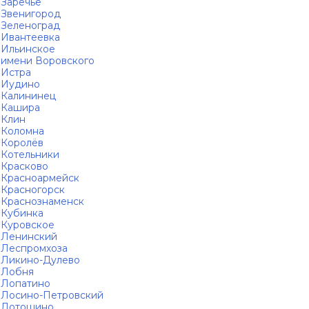
Заречье
Звенигород
Зеленоград
Ивантеевка
Ильинское
имени Воровского
Истра
Иудино
Калининец
Кашира
Клин
Коломна
Королёв
Котельники
Красково
Красноармейск
Красногорск
Краснознаменск
Кубинка
Куровское
Ленинский
Леспромхоза
Ликино-Дулево
Лобня
Лопатино
Лосино-Петровский
Лотошино