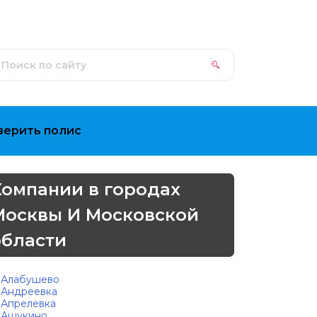
верить полис
Компании в городах
Москвы И Московской
области
Алабушево
Андреевка
Апрелевка
Ашукино