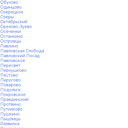
Обухово
Одинцово
Озерецкое
Озёры
Октябрьский
Орехово-Зуево
Осеченки
Останкино
Островцы
Павлино
Павловская Слобода
Павловский Посад
Павловское
Пересвет
Перхушково
Пестово
Пирогово
Поварово
Подольск
Покровское
Правдинский
Протвино
Путилково
Пушкино
Пышлицы
Развилка