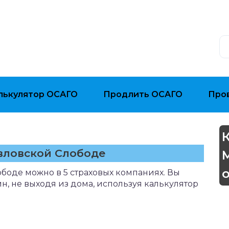
лькулятор ОСАГО
Продлить ОСАГО
Про
вловской Слободе
боде можно в 5 страховых компаниях. Вы
н, не выходя из дома, используя калькулятор