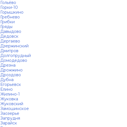
Гольёво
Горки-10
Горышкино
Гребнево
Грибки
Гряды
Давыдово
Дедовск
Дергаево
Дзержинский
Дмитров
Долгопрудный
Домодедово
Дрезна
Дрожжино
Дроздово
Дубна
Егорьевск
Елино
Жилино-1
Жуковка
Жуковский
Замошинское
Заозерье
Запрудня
Зарайск