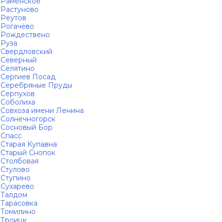
Раменское
Растуново
Реутов
Рогачёво
Рождествено
Руза
Свердловский
Северный
Селятино
Сергиев Посад
Серебряные Пруды
Серпухов
Соболиха
Совхоза имени Ленина
Солнечногорск
Сосновый Бор
Спасс
Старая Купавна
Старый Снопок
Столбовая
Стулово
Ступино
Сухарево
Талдом
Тарасовка
Томилино
Троицк