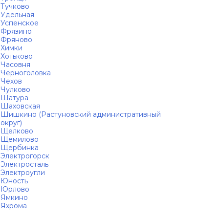
Тучково
Удельная
Успенское
Фрязино
Фряново
Химки
Хотьково
Часовня
Черноголовка
Чехов
Чулково
Шатура
Шаховская
Шишкино (Растуновский административный
округ)
Щелково
Щемилово
Щербинка
Электрогорск
Электросталь
Электроугли
Юность
Юрлово
Ямкино
Яхрома