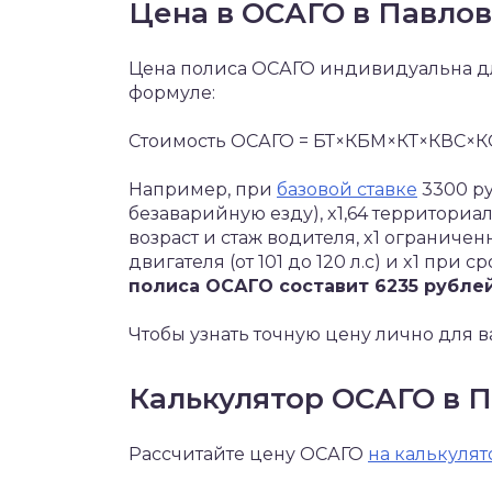
Цена в ОСАГО в Павло
Цена полиса ОСАГО индивидуальна дл
формуле:
Стоимость ОСАГО = БТ×КБМ×КТ×КВС×
Например, при
базовой ставке
3300 ру
безаварийную езду), x1,64 территориа
возраст и стаж водителя, x1 ограниче
двигателя (от 101 до 120 л.с) и x1 при с
полиса ОСАГО составит 6235 рублей
Чтобы узнать точную цену лично для в
Калькулятор ОСАГО в 
Рассчитайте цену ОСАГО
на калькулят