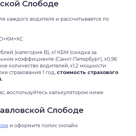
вской Слободе
я каждого водителя и рассчитывается по
КО×КМ×КС
блей (категория B), x1 КБМ (скидка за
льном коэффициенте (Санкт-Петербург), x0,96
нное количество водителей, x1,2 мощности
роке страхования 1 год,
стоимость страхового
.
ас, воспользуйтесь калькулятором ниже.
Павловской Слободе
оре
и оформите полис онлайн.