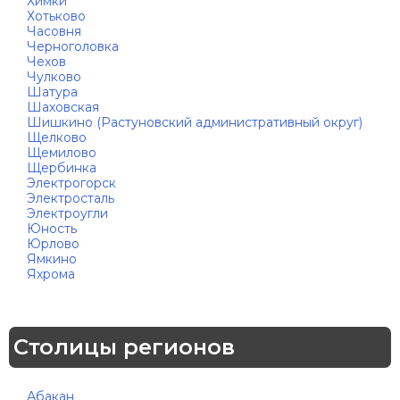
Химки
Хотьково
Часовня
Черноголовка
Чехов
Чулково
Шатура
Шаховская
Шишкино (Растуновский административный округ)
Щелково
Щемилово
Щербинка
Электрогорск
Электросталь
Электроугли
Юность
Юрлово
Ямкино
Яхрома
Столицы регионов
Абакан