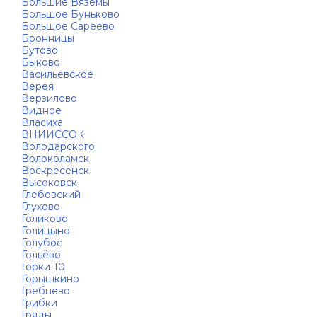
Большие Вязёмы
Большое Буньково
Большое Сареево
Бронницы
Бутово
Быково
Васильевское
Верея
Верзилово
Видное
Власиха
ВНИИССОК
Володарского
Волоколамск
Воскресенск
Высоковск
Глебовский
Глухово
Голиково
Голицыно
Голубое
Гольёво
Горки-10
Горышкино
Гребнево
Грибки
Гряды