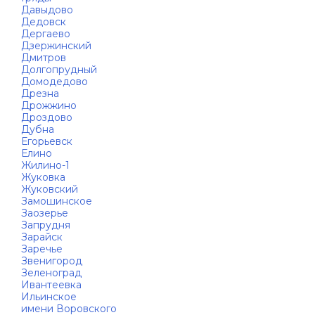
Давыдово
Дедовск
Дергаево
Дзержинский
Дмитров
Долгопрудный
Домодедово
Дрезна
Дрожжино
Дроздово
Дубна
Егорьевск
Елино
Жилино-1
Жуковка
Жуковский
Замошинское
Заозерье
Запрудня
Зарайск
Заречье
Звенигород
Зеленоград
Ивантеевка
Ильинское
имени Воровского