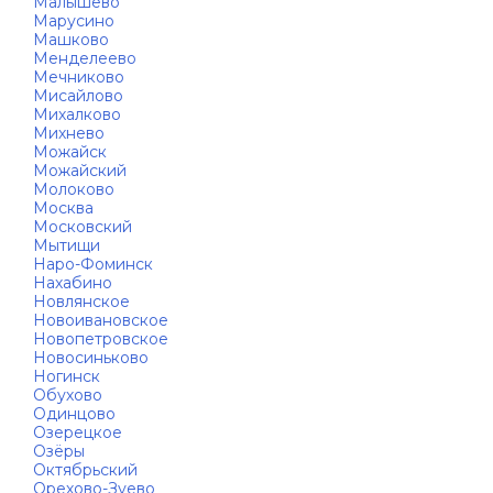
Малышево
Марусино
Машково
Менделеево
Мечниково
Мисайлово
Михалково
Михнево
Можайск
Можайский
Молоково
Москва
Московский
Мытищи
Наро-Фоминск
Нахабино
Новлянское
Новоивановское
Новопетровское
Новосиньково
Ногинск
Обухово
Одинцово
Озерецкое
Озёры
Октябрьский
Орехово-Зуево