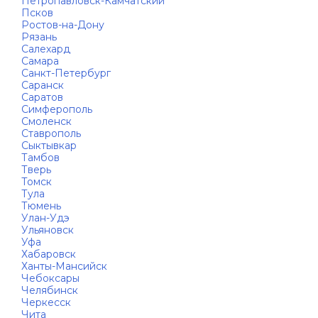
Петропавловск-Камчатский
Псков
Ростов-на-Дону
Рязань
Салехард
Самара
Санкт-Петербург
Саранск
Саратов
Симферополь
Смоленск
Ставрополь
Сыктывкар
Тамбов
Тверь
Томск
Тула
Тюмень
Улан-Удэ
Ульяновск
Уфа
Хабаровск
Ханты-Мансийск
Чебоксары
Челябинск
Черкесск
Чита