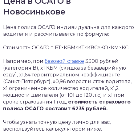
Цена в ОСАГО в
Новосинькове
Цена полиса ОСАГО индивидуальна для каждого
водителя и рассчитывается по формуле:
Стоимость ОСАГО = БТ×КБМ×КТ×КВС×КО×КМ×КС
Например, при
базовой ставке
3300 рублей
(категория B), x1 КБМ (скидка за безаварийную
езду), x1,64 территориальном коэффициенте
(Санкт-Петербург), x0,96 возраст и стаж водителя,
x1 ограниченное количество водителей, x1,2
мощности двигателя (от 101 до 120 л.с) и x1 при
сроке страхования 1 год,
стоимость страхового
полиса ОСАГО составит 6235 рублей.
Чтобы узнать точную цену лично для вас,
воспользуйтесь калькулятором ниже.