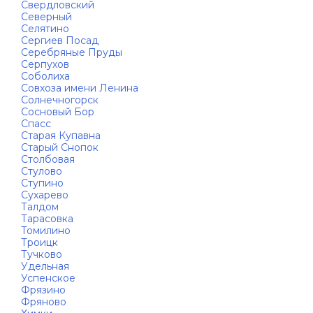
Свердловский
Северный
Селятино
Сергиев Посад
Серебряные Пруды
Серпухов
Соболиха
Совхоза имени Ленина
Солнечногорск
Сосновый Бор
Спасс
Старая Купавна
Старый Снопок
Столбовая
Стулово
Ступино
Сухарево
Талдом
Тарасовка
Томилино
Троицк
Тучково
Удельная
Успенское
Фрязино
Фряново