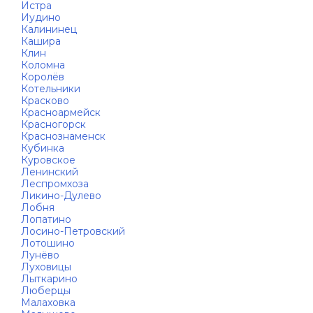
Истра
Иудино
Калининец
Кашира
Клин
Коломна
Королёв
Котельники
Красково
Красноармейск
Красногорск
Краснознаменск
Кубинка
Куровское
Ленинский
Леспромхоза
Ликино-Дулево
Лобня
Лопатино
Лосино-Петровский
Лотошино
Лунёво
Луховицы
Лыткарино
Люберцы
Малаховка