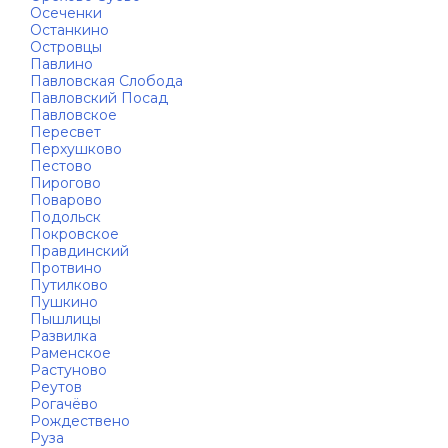
Осеченки
Останкино
Островцы
Павлино
Павловская Слобода
Павловский Посад
Павловское
Пересвет
Перхушково
Пестово
Пирогово
Поварово
Подольск
Покровское
Правдинский
Протвино
Путилково
Пушкино
Пышлицы
Развилка
Раменское
Растуново
Реутов
Рогачёво
Рождествено
Руза