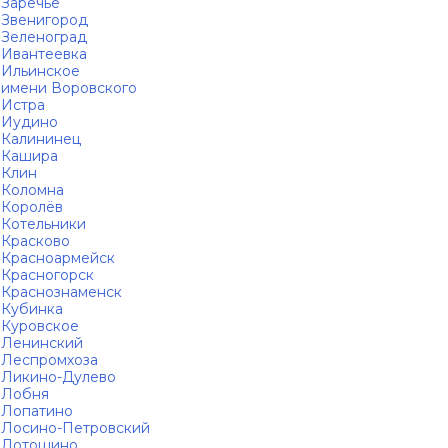
Заречье
Звенигород
Зеленоград
Ивантеевка
Ильинское
имени Воровского
Истра
Иудино
Калининец
Кашира
Клин
Коломна
Королёв
Котельники
Красково
Красноармейск
Красногорск
Краснознаменск
Кубинка
Куровское
Ленинский
Леспромхоза
Ликино-Дулево
Лобня
Лопатино
Лосино-Петровский
Лотошино