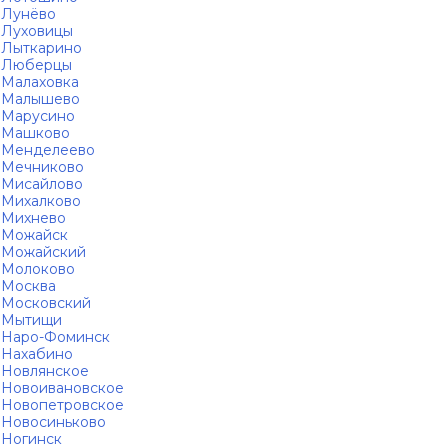
Лунёво
Луховицы
Лыткарино
Люберцы
Малаховка
Малышево
Марусино
Машково
Менделеево
Мечниково
Мисайлово
Михалково
Михнево
Можайск
Можайский
Молоково
Москва
Московский
Мытищи
Наро-Фоминск
Нахабино
Новлянское
Новоивановское
Новопетровское
Новосиньково
Ногинск