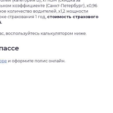
блей (категория B), x1 КБМ (скидка за
льном коэффициенте (Санкт-Петербург), x0,96
нное количество водителей, x1,2 мощности
роке страхования 1 год,
стоимость страхового
.
ас, воспользуйтесь калькулятором ниже.
пассе
оре
и оформите полис онлайн.