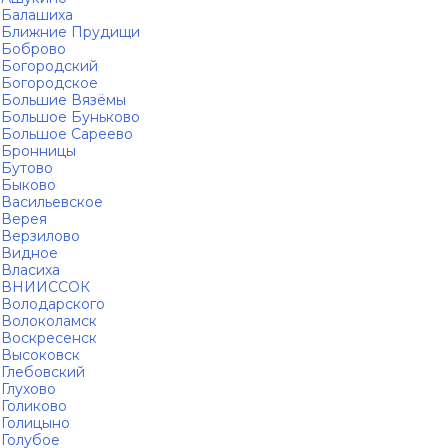
Балашиха
Ближние Прудищи
Боброво
Богородский
Богородское
Большие Вязёмы
Большое Буньково
Большое Сареево
Бронницы
Бутово
Быково
Васильевское
Верея
Верзилово
Видное
Власиха
ВНИИССОК
Володарского
Волоколамск
Воскресенск
Высоковск
Глебовский
Глухово
Голиково
Голицыно
Голубое