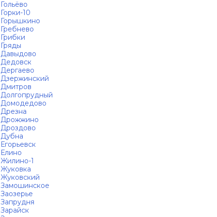
Гольёво
Горки-10
Горышкино
Гребнево
Грибки
Гряды
Давыдово
Дедовск
Дергаево
Дзержинский
Дмитров
Долгопрудный
Домодедово
Дрезна
Дрожжино
Дроздово
Дубна
Егорьевск
Елино
Жилино-1
Жуковка
Жуковский
Замошинское
Заозерье
Запрудня
Зарайск