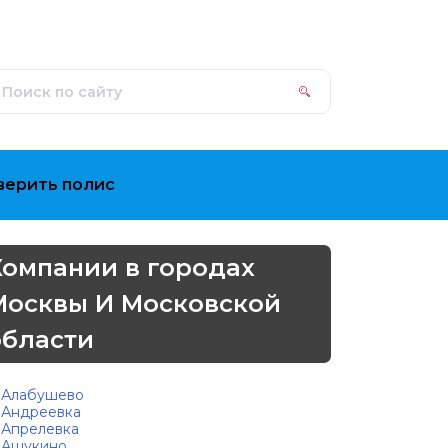
верить полис
Компании в городах
Москвы И Московской
области
Алабушево
Андреевка
Апрелевка
Ашукино