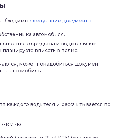
ны
необходимы
следующие документы
:
собственника автомобиля.
анспортного средства и водительские
 планируете вписать в полис.
чаются, может понадобиться документ,
 на автомобиль.
я каждого водителя и рассчитывается по
КО×КМ×КС