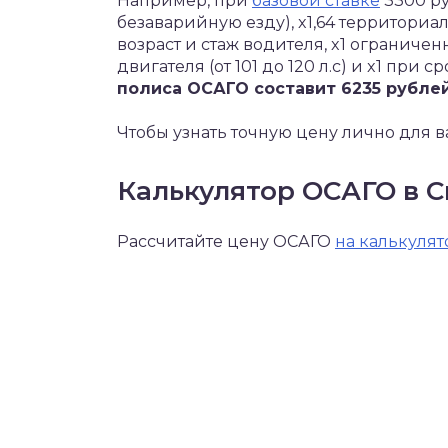
Например, при
базовой ставке
3300 ру
безаварийную езду), x1,64 территориа
возраст и стаж водителя, x1 ограниче
двигателя (от 101 до 120 л.с) и x1 при с
полиса ОСАГО составит 6235 рублей
Чтобы узнать точную цену лично для в
Калькулятор ОСАГО в С
Рассчитайте цену ОСАГО
на калькулят