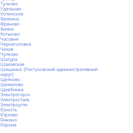
Тучково
Удельная
Успенское
Фрязино
Фряново
Химки
Хотьково
Часовня
Черноголовка
Чехов
Чулково
Шатура
Шаховская
Шишкино (Растуновский административный
округ)
Щелково
Щемилово
Щербинка
Электрогорск
Электросталь
Электроугли
Юность
Юрлово
Ямкино
Яхрома