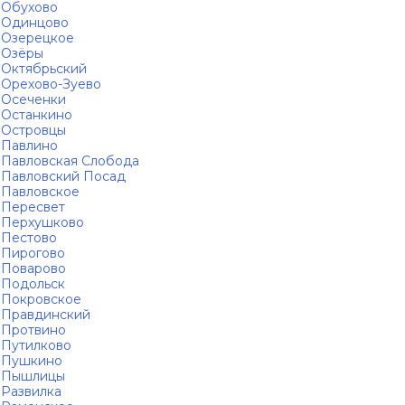
Обухово
Одинцово
Озерецкое
Озёры
Октябрьский
Орехово-Зуево
Осеченки
Останкино
Островцы
Павлино
Павловская Слобода
Павловский Посад
Павловское
Пересвет
Перхушково
Пестово
Пирогово
Поварово
Подольск
Покровское
Правдинский
Протвино
Путилково
Пушкино
Пышлицы
Развилка