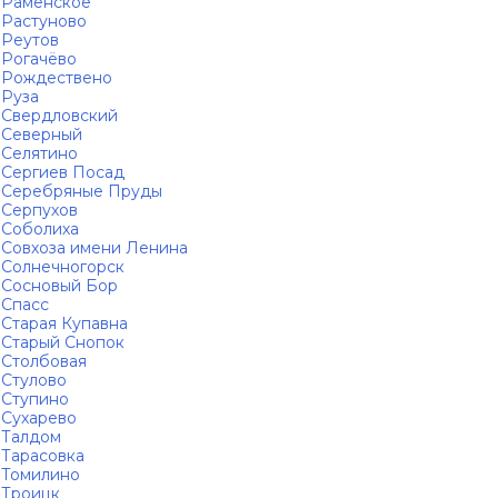
Раменское
Растуново
Реутов
Рогачёво
Рождествено
Руза
Свердловский
Северный
Селятино
Сергиев Посад
Серебряные Пруды
Серпухов
Соболиха
Совхоза имени Ленина
Солнечногорск
Сосновый Бор
Спасс
Старая Купавна
Старый Снопок
Столбовая
Стулово
Ступино
Сухарево
Талдом
Тарасовка
Томилино
Троицк