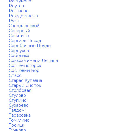
Растуново
Реутов
Рогачёво
Рождествено
Руза
Свердловский
Северный
Селятино
Сергиев Посад
Серебряные Пруды
Серпухов
Соболиха
Совхоза имени Ленина
Солнечногорск
Сосновый Бор
Спасс
Старая Купавна
Старый Снопок
Столбовая
Стулово
Ступино
Сухарево
Талдом
Тарасовка
Томилино
Троицк
Тучково