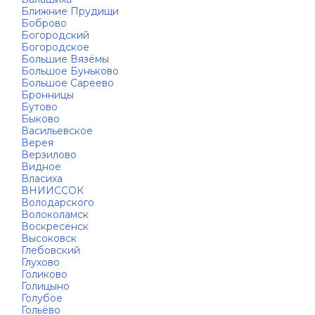
Ближние Прудищи
Боброво
Богородский
Богородское
Большие Вязёмы
Большое Буньково
Большое Сареево
Бронницы
Бутово
Быково
Васильевское
Верея
Верзилово
Видное
Власиха
ВНИИССОК
Володарского
Волоколамск
Воскресенск
Высоковск
Глебовский
Глухово
Голиково
Голицыно
Голубое
Гольёво