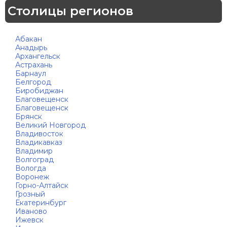
Столицы регионов
Абакан
Анадырь
Архангельск
Астрахань
Барнаул
Белгород
Биробиджан
Благовещенск
Благовещенск
Брянск
Великий Новгород
Владивосток
Владикавказ
Владимир
Волгоград
Вологда
Воронеж
Горно-Алтайск
Грозный
Екатеринбург
Иваново
Ижевск