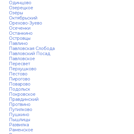
Одинцово
Озерецкое
Озёры
Октябрьский
Орехово-Зуево
Осеченки
Останкино
Островцы
Павлино
Павловская Слобода
Павловский Посад
Павловское
Пересвет
Перхушково
Пестово
Пирогово
Поварово
Подольск
Покровское
Правдинский
Протвино
Путилково
Пушкино
Пышлицы
Развилка
Раменское