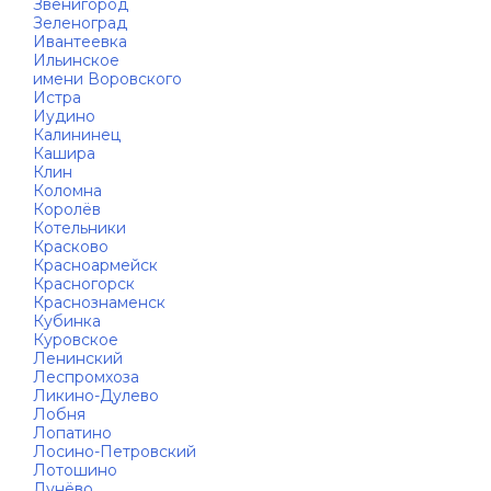
Звенигород
Зеленоград
Ивантеевка
Ильинское
имени Воровского
Истра
Иудино
Калининец
Кашира
Клин
Коломна
Королёв
Котельники
Красково
Красноармейск
Красногорск
Краснознаменск
Кубинка
Куровское
Ленинский
Леспромхоза
Ликино-Дулево
Лобня
Лопатино
Лосино-Петровский
Лотошино
Лунёво