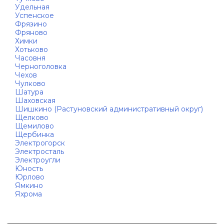
Удельная
Успенское
Фрязино
Фряново
Химки
Хотьково
Часовня
Черноголовка
Чехов
Чулково
Шатура
Шаховская
Шишкино (Растуновский административный округ)
Щелково
Щемилово
Щербинка
Электрогорск
Электросталь
Электроугли
Юность
Юрлово
Ямкино
Яхрома