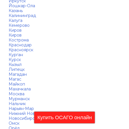
Иркутск
Йошкар-Ола
Казань
Калининград
Калуга
Кемерово
Киров
Киров
Кострома
Краснодар
Красноярск
Курган
Курск
Кызыл
Липецк
Магадан
Магас
Майкоп
Махачкала
Москва
Мурманск
Нальчик
Нарьян-Мар
Нижний Новгород
Купить ОСАГО онлайн
Новосибирск
Омск
Орёл