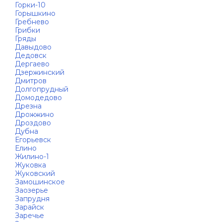
Горки-10
Горышкино
Гребнево
Грибки
Гряды
Давыдово
Дедовск
Дергаево
Дзержинский
Дмитров
Долгопрудный
Домодедово
Дрезна
Дрожжино
Дроздово
Дубна
Егорьевск
Елино
Жилино-1
Жуковка
Жуковский
Замошинское
Заозерье
Запрудня
Зарайск
Заречье