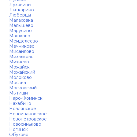
Луховицы
Лыткарино
Люберцы
Малаховка
Малышево
Марусино
Машково
Менделеево
Мечниково
Мисайлово
Михалково
Михнево
Можайск
Можайский
Молоково
Москва
Московский
Мытищи
Наро-Фоминск
Нахабино
Новлянское
Новоивановское
Новопетровское
Новосиньково
Ногинск
Обухово