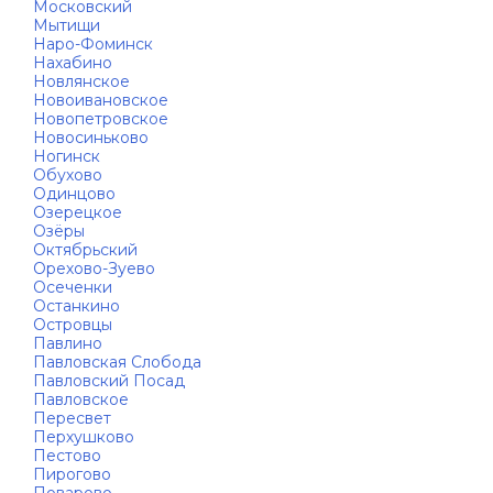
Московский
Мытищи
Наро-Фоминск
Нахабино
Новлянское
Новоивановское
Новопетровское
Новосиньково
Ногинск
Обухово
Одинцово
Озерецкое
Озёры
Октябрьский
Орехово-Зуево
Осеченки
Останкино
Островцы
Павлино
Павловская Слобода
Павловский Посад
Павловское
Пересвет
Перхушково
Пестово
Пирогово