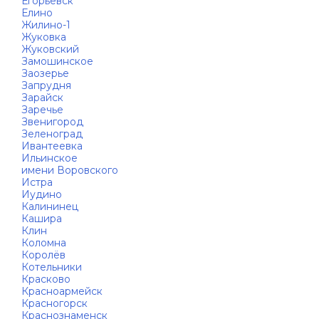
Егорьевск
Елино
Жилино-1
Жуковка
Жуковский
Замошинское
Заозерье
Запрудня
Зарайск
Заречье
Звенигород
Зеленоград
Ивантеевка
Ильинское
имени Воровского
Истра
Иудино
Калининец
Кашира
Клин
Коломна
Королёв
Котельники
Красково
Красноармейск
Красногорск
Краснознаменск