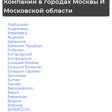
Компании в городах Москвы И
Московской области
Алабушево
Андреевка
Апрелевка
Ашукино
Балашиха
Ближние Прудищи
Боброво
Богородский
Богородское
Большие Вязёмы
Большое Буньково
Большое Сареево
Бронницы
Бутово
Быково
Васильевское
Верея
Верзилово
Видное
Власиха
ВНИИССОК