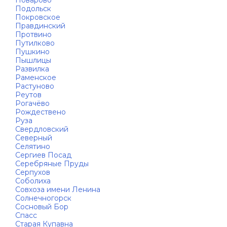
Поварово
Подольск
Покровское
Правдинский
Протвино
Путилково
Пушкино
Пышлицы
Развилка
Раменское
Растуново
Реутов
Рогачёво
Рождествено
Руза
Свердловский
Северный
Селятино
Сергиев Посад
Серебряные Пруды
Серпухов
Соболиха
Совхоза имени Ленина
Солнечногорск
Сосновый Бор
Спасс
Старая Купавна