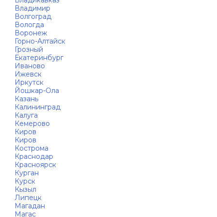
Владикавказ
Владимир
Волгоград
Вологда
Воронеж
Горно-Алтайск
Грозный
Екатеринбург
Иваново
Ижевск
Иркутск
Йошкар-Ола
Казань
Калининград
Калуга
Кемерово
Киров
Киров
Кострома
Краснодар
Красноярск
Курган
Курск
Кызыл
Липецк
Магадан
Магас