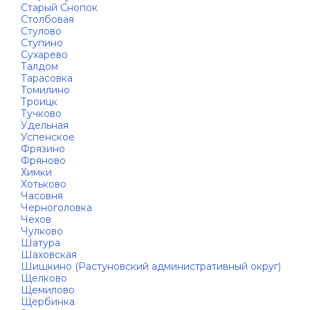
Старый Снопок
Столбовая
Стулово
Ступино
Сухарево
Талдом
Тарасовка
Томилино
Троицк
Тучково
Удельная
Успенское
Фрязино
Фряново
Химки
Хотьково
Часовня
Черноголовка
Чехов
Чулково
Шатура
Шаховская
Шишкино (Растуновский административный округ)
Щелково
Щемилово
Щербинка