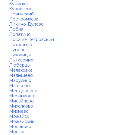
Кубинка
Куровское
Ленинский
Леспромхоза
Ликино-Дулево
Лобня
Лопатино
Лосино-Петровский
Лотошино
Лунёво
Луховицы
Лыткарино
Люберцы
Малаховка
Малышево
Марусино
Машково
Менделеево
Мечниково
Мисайлово
Михалково
Михнево
Можайск
Можайский
Молоково
Москва