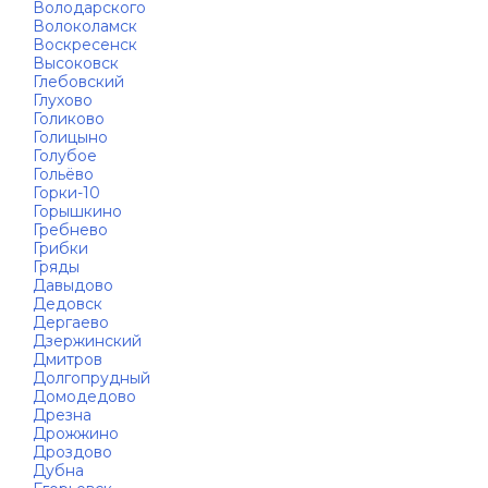
Володарского
Волоколамск
Воскресенск
Высоковск
Глебовский
Глухово
Голиково
Голицыно
Голубое
Гольёво
Горки-10
Горышкино
Гребнево
Грибки
Гряды
Давыдово
Дедовск
Дергаево
Дзержинский
Дмитров
Долгопрудный
Домодедово
Дрезна
Дрожжино
Дроздово
Дубна