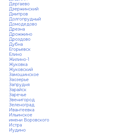
Дергаево
Дзержинский
Дмитров
Долгопрудный
Домодедово
Дрезна
Дрожжино
Дроздово
Дубна
Егорьевск
Елино
Жилино-1
Жуковка
Жуковский
Замошинское
Заозерье
Запрудня
Зарайск
Заречье
Звенигород
Зеленоград
Ивантеевка
Ильинское
имени Воровского
Истра
Иудино