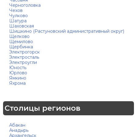
Часовня
Черноголовка
Чехов
Чулково
Шатура
Шаховская
Шишкино (Растуновский административный округ)
Щелково
Щемилово
Щербинка
Электрогорск
Электросталь
Электроугли
Юность
Юрлово
Ямкино
Яхрома
Столицы регионов
Абакан
Анадырь
Архангельск