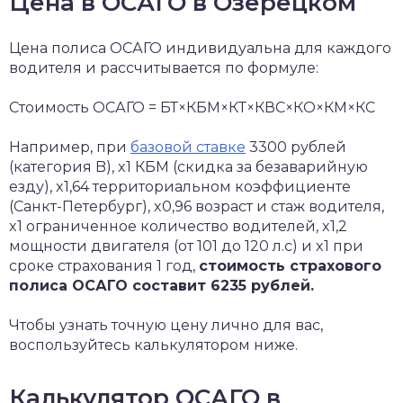
Цена в ОСАГО в Озерецком
Цена полиса ОСАГО индивидуальна для каждого
водителя и рассчитывается по формуле:
Стоимость ОСАГО = БТ×КБМ×КТ×КВС×КО×КМ×КС
Например, при
базовой ставке
3300 рублей
(категория B), x1 КБМ (скидка за безаварийную
езду), x1,64 территориальном коэффициенте
(Санкт-Петербург), x0,96 возраст и стаж водителя,
x1 ограниченное количество водителей, x1,2
мощности двигателя (от 101 до 120 л.с) и x1 при
сроке страхования 1 год,
стоимость страхового
полиса ОСАГО составит 6235 рублей.
Чтобы узнать точную цену лично для вас,
воспользуйтесь калькулятором ниже.
Калькулятор ОСАГО в