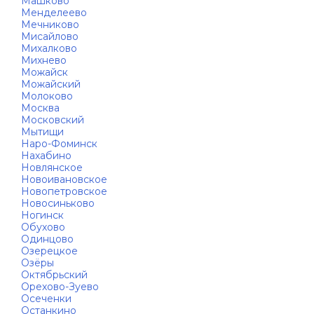
Машково
Менделеево
Мечниково
Мисайлово
Михалково
Михнево
Можайск
Можайский
Молоково
Москва
Московский
Мытищи
Наро-Фоминск
Нахабино
Новлянское
Новоивановское
Новопетровское
Новосиньково
Ногинск
Обухово
Одинцово
Озерецкое
Озёры
Октябрьский
Орехово-Зуево
Осеченки
Останкино