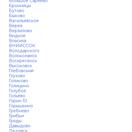
Большое Сареево
Бронницы
Бутово
Быково
Васильевское
Верея
Верзилово
Видное
Власиха
ВНИИССОК
Володарского
Волоколамск
Воскресенск
Высоковск
Глебовский
Глухово
Голиково
Голицыно
Голубое
Гольёво
Горки-10
Горышкино
Гребнево
Грибки
Гряды
Давыдово
Дедовск