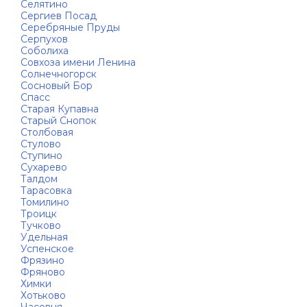
Селятино
Сергиев Посад
Серебряные Пруды
Серпухов
Соболиха
Совхоза имени Ленина
Солнечногорск
Сосновый Бор
Спасс
Старая Купавна
Старый Снопок
Столбовая
Стулово
Ступино
Сухарево
Талдом
Тарасовка
Томилино
Троицк
Тучково
Удельная
Успенское
Фрязино
Фряново
Химки
Хотьково