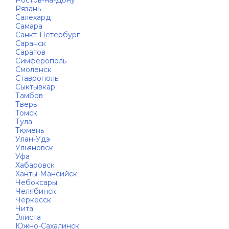
Ростов-на-Дону
Рязань
Салехард
Самара
Санкт-Петербург
Саранск
Саратов
Симферополь
Смоленск
Ставрополь
Сыктывкар
Тамбов
Тверь
Томск
Тула
Тюмень
Улан-Удэ
Ульяновск
Уфа
Хабаровск
Ханты-Мансийск
Чебоксары
Челябинск
Черкесск
Чита
Элиста
Южно-Сахалинск