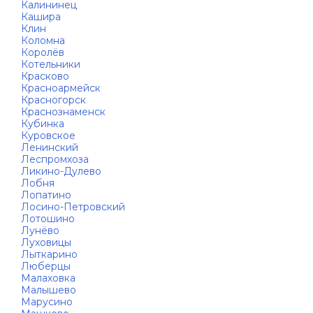
Калининец
Кашира
Клин
Коломна
Королёв
Котельники
Красково
Красноармейск
Красногорск
Краснознаменск
Кубинка
Куровское
Ленинский
Леспромхоза
Ликино-Дулево
Лобня
Лопатино
Лосино-Петровский
Лотошино
Лунёво
Луховицы
Лыткарино
Люберцы
Малаховка
Малышево
Марусино