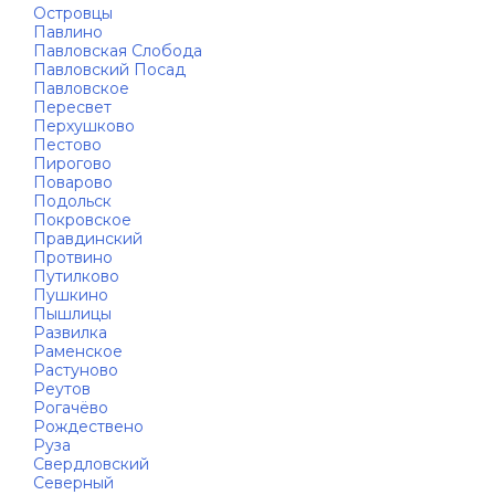
Островцы
Павлино
Павловская Слобода
Павловский Посад
Павловское
Пересвет
Перхушково
Пестово
Пирогово
Поварово
Подольск
Покровское
Правдинский
Протвино
Путилково
Пушкино
Пышлицы
Развилка
Раменское
Растуново
Реутов
Рогачёво
Рождествено
Руза
Свердловский
Северный