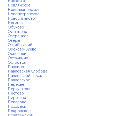
Нахабино
Новлянское
Новоивановское
Новопетровское
Новосиньково
Ногинск
Обухово
Одинцово
Озерецкое
Озёры
Октябрьский
Орехово-Зуево
Осеченки
Останкино
Островцы
Павлино
Павловская Слобода
Павловский Посад
Павловское
Пересвет
Перхушково
Пестово
Пирогово
Поварово
Подольск
Покровское
Правдинский