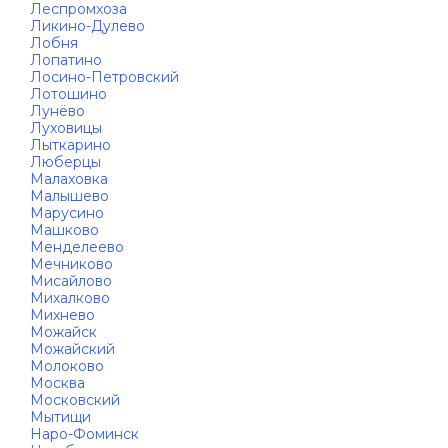
Леспромхоза
Ликино-Дулево
Лобня
Лопатино
Лосино-Петровский
Лотошино
Лунёво
Луховицы
Лыткарино
Люберцы
Малаховка
Малышево
Марусино
Машково
Менделеево
Мечниково
Мисайлово
Михалково
Михнево
Можайск
Можайский
Молоково
Москва
Московский
Мытищи
Наро-Фоминск