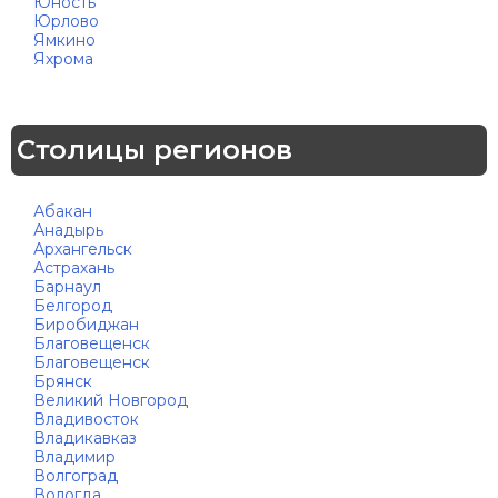
Юность
Юрлово
Ямкино
Яхрома
Столицы регионов
Абакан
Анадырь
Архангельск
Астрахань
Барнаул
Белгород
Биробиджан
Благовещенск
Благовещенск
Брянск
Великий Новгород
Владивосток
Владикавказ
Владимир
Волгоград
Вологда