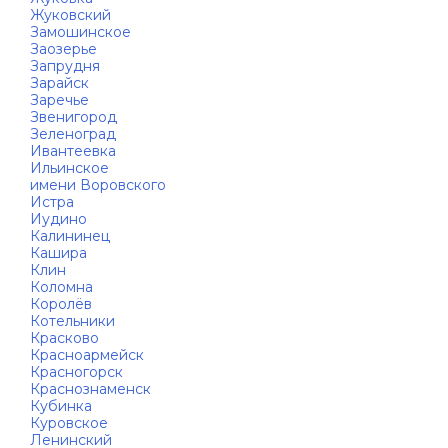
Жуковский
Замошинское
Заозерье
Запрудня
Зарайск
Заречье
Звенигород
Зеленоград
Ивантеевка
Ильинское
имени Воровского
Истра
Иудино
Калининец
Кашира
Клин
Коломна
Королёв
Котельники
Красково
Красноармейск
Красногорск
Краснознаменск
Кубинка
Куровское
Ленинский