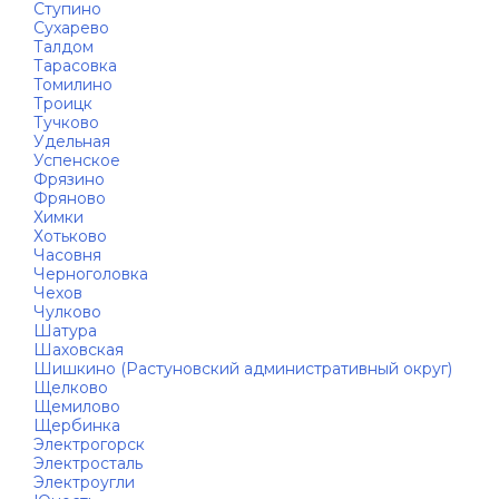
Ступино
Сухарево
Талдом
Тарасовка
Томилино
Троицк
Тучково
Удельная
Успенское
Фрязино
Фряново
Химки
Хотьково
Часовня
Черноголовка
Чехов
Чулково
Шатура
Шаховская
Шишкино (Растуновский административный округ)
Щелково
Щемилово
Щербинка
Электрогорск
Электросталь
Электроугли