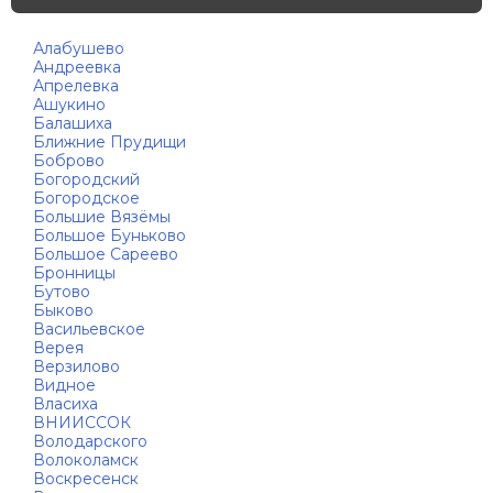
Алабушево
Андреевка
Апрелевка
Ашукино
Балашиха
Ближние Прудищи
Боброво
Богородский
Богородское
Большие Вязёмы
Большое Буньково
Большое Сареево
Бронницы
Бутово
Быково
Васильевское
Верея
Верзилово
Видное
Власиха
ВНИИССОК
Володарского
Волоколамск
Воскресенск