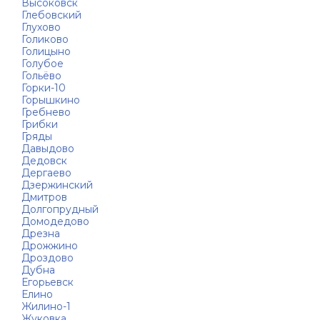
Высоковск
Глебовский
Глухово
Голиково
Голицыно
Голубое
Гольёво
Горки-10
Горышкино
Гребнево
Грибки
Гряды
Давыдово
Дедовск
Дергаево
Дзержинский
Дмитров
Долгопрудный
Домодедово
Дрезна
Дрожжино
Дроздово
Дубна
Егорьевск
Елино
Жилино-1
Жуковка