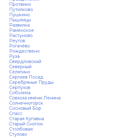
Протвино
Путилково
Пушкино
Пышлицы
Развилка
Раменское
Растуново
Реутов
Рогачёво
Рождествено
Руза
Свердловский
Северный
Селятино
Сергиев Посад
Серебряные Пруды
Серпухов
Соболиха
Совхоза имени Ленина
Солнечногорск
Сосновый Бор
Спасс
Старая Купавна
Старый Снопок
Столбовая
Стулово