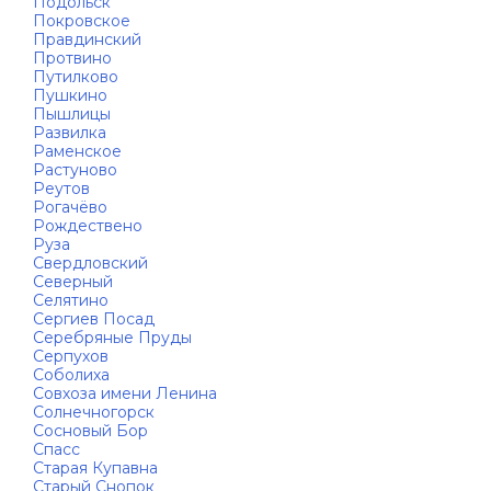
Подольск
Покровское
Правдинский
Протвино
Путилково
Пушкино
Пышлицы
Развилка
Раменское
Растуново
Реутов
Рогачёво
Рождествено
Руза
Свердловский
Северный
Селятино
Сергиев Посад
Серебряные Пруды
Серпухов
Соболиха
Совхоза имени Ленина
Солнечногорск
Сосновый Бор
Спасс
Старая Купавна
Старый Снопок