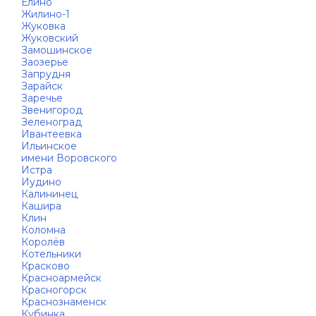
Елино
Жилино-1
Жуковка
Жуковский
Замошинское
Заозерье
Запрудня
Зарайск
Заречье
Звенигород
Зеленоград
Ивантеевка
Ильинское
имени Воровского
Истра
Иудино
Калининец
Кашира
Клин
Коломна
Королёв
Котельники
Красково
Красноармейск
Красногорск
Краснознаменск
Кубинка