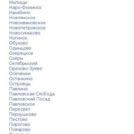
Мытищи
Наро-Фоминск
Нахабино
Новлянское
Новоивановское
Новопетровское
Новосиньково
Ногинск
Обухово
Одинцово
Озерецкое
Озёры
Октябрьский
Орехово-Зуево
Осеченки
Останкино
Островцы
Павлино
Павловская Слобода
Павловский Посад
Павловское
Пересвет
Перхушково
Пестово
Пирогово
Поварово