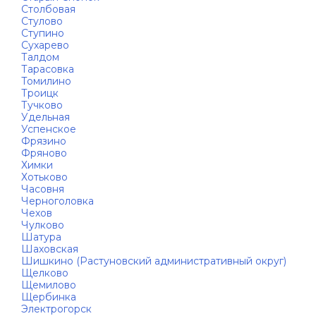
Столбовая
Стулово
Ступино
Сухарево
Талдом
Тарасовка
Томилино
Троицк
Тучково
Удельная
Успенское
Фрязино
Фряново
Химки
Хотьково
Часовня
Черноголовка
Чехов
Чулково
Шатура
Шаховская
Шишкино (Растуновский административный округ)
Щелково
Щемилово
Щербинка
Электрогорск