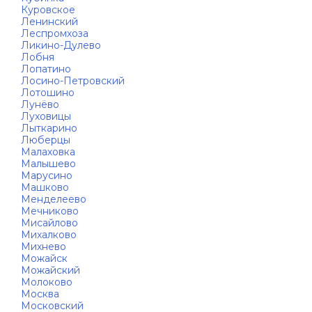
Куровское
Ленинский
Леспромхоза
Ликино-Дулево
Лобня
Лопатино
Лосино-Петровский
Лотошино
Лунёво
Луховицы
Лыткарино
Люберцы
Малаховка
Малышево
Марусино
Машково
Менделеево
Мечниково
Мисайлово
Михалково
Михнево
Можайск
Можайский
Молоково
Москва
Московский