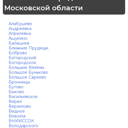
Московской области
Алабушево
Андреевка
Апрелевка
Ашукино
Балашиха
Ближние Прудищи
Боброво
Богородский
Богородское
Большие Вязёмы
Большое Буньково
Большое Сареево
Бронницы
Бутово
Быково
Васильевское
Верея
Верзилово
Видное
Власиха
ВНИИССОК
Володарского