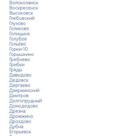
Волоколамск
Воскресенск
Высоковск
Глебовский
Глухово
Голиково
Голицыно
Голубое
Гольёво
Горки-10
Горышкино
Гребнево
Грибки
Гряды
Давыдово
Дедовск
Дергаево
Дзержинский
Дмитров
Долгопрудный
Домодедово
Дрезна
Дрожжино
Дроздово
Дубна
Егорьевск