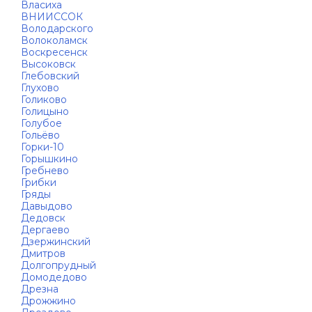
Власиха
ВНИИССОК
Володарского
Волоколамск
Воскресенск
Высоковск
Глебовский
Глухово
Голиково
Голицыно
Голубое
Гольёво
Горки-10
Горышкино
Гребнево
Грибки
Гряды
Давыдово
Дедовск
Дергаево
Дзержинский
Дмитров
Долгопрудный
Домодедово
Дрезна
Дрожжино