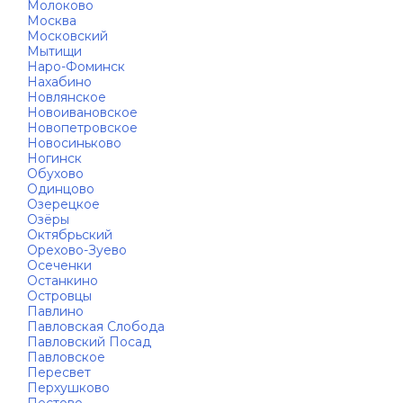
Молоково
Москва
Московский
Мытищи
Наро-Фоминск
Нахабино
Новлянское
Новоивановское
Новопетровское
Новосиньково
Ногинск
Обухово
Одинцово
Озерецкое
Озёры
Октябрьский
Орехово-Зуево
Осеченки
Останкино
Островцы
Павлино
Павловская Слобода
Павловский Посад
Павловское
Пересвет
Перхушково