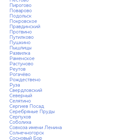
Пестово
Пирогово
Поварово
Подольск
Покровское
Правдинский
Протвино
Путилково
Пушкино
Пышлицы
Развилка
Раменское
Растуново
Реутов
Рогачёво
Рождествено
Руза
Свердловский
Северный
Селятино
Сергиев Посад
Серебряные Пруды
Серпухов
Соболиха
Совхоза имени Ленина
Солнечногорск
Сосновый Бор