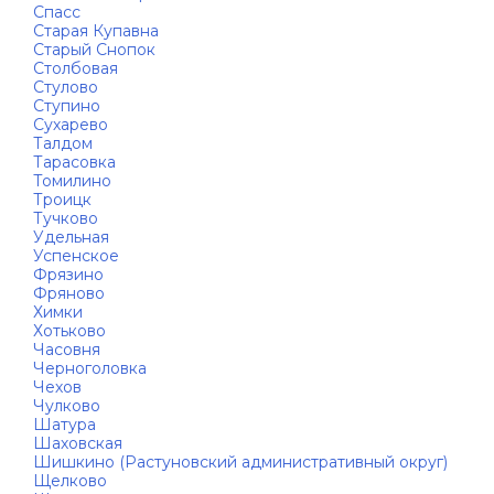
Спасс
Старая Купавна
Старый Снопок
Столбовая
Стулово
Ступино
Сухарево
Талдом
Тарасовка
Томилино
Троицк
Тучково
Удельная
Успенское
Фрязино
Фряново
Химки
Хотьково
Часовня
Черноголовка
Чехов
Чулково
Шатура
Шаховская
Шишкино (Растуновский административный округ)
Щелково