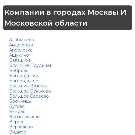
Компании в городах Москвы И
Московской области
Алабушево
Андреевка
Апрелевка
Ашукино
Балашиха
Ближние Прудищи
Боброво
Богородский
Богородское
Большие Вязёмы
Большое Буньково
Большое Сареево
Бронницы
Бутово
Быково
Васильевское
Верея
Верзилово
Видное