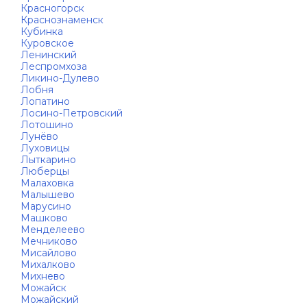
Красногорск
Краснознаменск
Кубинка
Куровское
Ленинский
Леспромхоза
Ликино-Дулево
Лобня
Лопатино
Лосино-Петровский
Лотошино
Лунёво
Луховицы
Лыткарино
Люберцы
Малаховка
Малышево
Марусино
Машково
Менделеево
Мечниково
Мисайлово
Михалково
Михнево
Можайск
Можайский