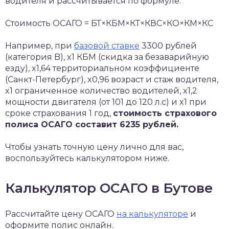
водителя и рассчитывается по формуле:
Стоимость ОСАГО = БТ×КБМ×КТ×КВС×КО×КМ×КС
Например, при
базовой ставке
3300 рублей
(категория B), x1 КБМ (скидка за безаварийную
езду), x1,64 территориальном коэффициенте
(Санкт-Петербург), x0,96 возраст и стаж водителя,
x1 ограниченное количество водителей, x1,2
мощности двигателя (от 101 до 120 л.с) и x1 при
сроке страхования 1 год,
стоимость страхового
полиса ОСАГО составит 6235 рублей.
Чтобы узнать точную цену лично для вас,
воспользуйтесь калькулятором ниже.
Калькулятор ОСАГО в Бутове
Рассчитайте цену ОСАГО
на калькуляторе
и
оформите полис онлайн.