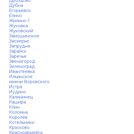
Дроздово
Дубна
Егорьевск
Елино
Жилино-1
Жуковка
Жуковский
Замошинское
Заозерье
Запрудня
Зарайск
Заречье
Звенигород
Зеленоград
Ивантеевка
Ильинское
имени Воровского
Истра
Иудино
Калининец
Кашира
Клин
Коломна
Королёв
Котельники
Красково
Красноармейск