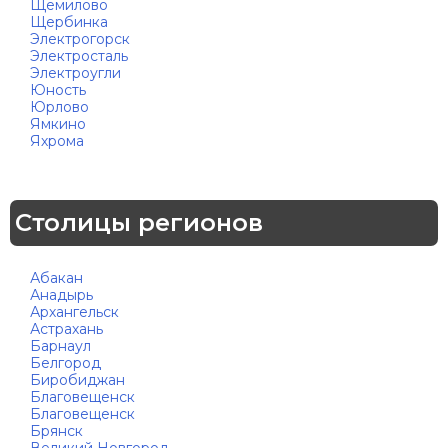
Щемилово
Щербинка
Электрогорск
Электросталь
Электроугли
Юность
Юрлово
Ямкино
Яхрома
Столицы регионов
Абакан
Анадырь
Архангельск
Астрахань
Барнаул
Белгород
Биробиджан
Благовещенск
Благовещенск
Брянск