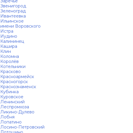
Заречье
Звенигород
Зеленоград
Ивантеевка
Ильинское
имени Воровского
Истра
Иудино
Калининец
Кашира
Клин
Коломна
Королёв
Котельники
Красково
Красноармейск
Красногорск
Краснознаменск
Кубинка
Куровское
Ленинский
Леспромхоза
Ликино-Дулево
Лобня
Лопатино
Лосино-Петровский
Лотошино