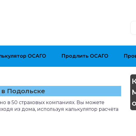
лькулятор ОСАГО
Продлить ОСАГО
Про
 в Подольске
о в 50 страховых компаниях. Вы можете
ыходя из дома, используя калькулятор расчёта