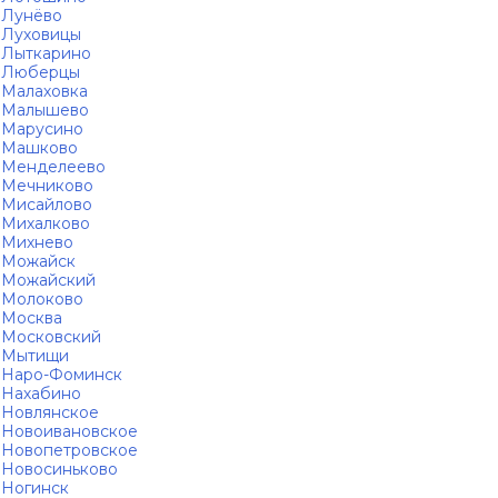
Лунёво
Луховицы
Лыткарино
Люберцы
Малаховка
Малышево
Марусино
Машково
Менделеево
Мечниково
Мисайлово
Михалково
Михнево
Можайск
Можайский
Молоково
Москва
Московский
Мытищи
Наро-Фоминск
Нахабино
Новлянское
Новоивановское
Новопетровское
Новосиньково
Ногинск