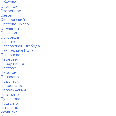
Обухово
Одинцово
Озерецкое
Озёры
Октябрьский
Орехово-Зуево
Осеченки
Останкино
Островцы
Павлино
Павловская Слобода
Павловский Посад
Павловское
Пересвет
Перхушково
Пестово
Пирогово
Поварово
Подольск
Покровское
Правдинский
Протвино
Путилково
Пушкино
Пышлицы
Развилка