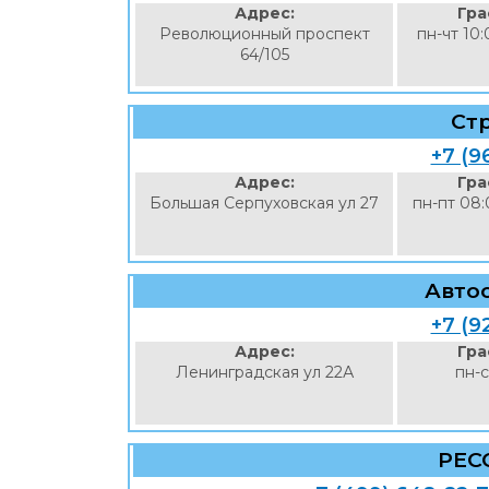
Адрес:
Гра
Революционный проспект
пн-чт 10:
64/105
Ст
+7 (9
Адрес:
Гра
Большая Серпуховская ул 27
пн-пт 08:
Авто
+7 (9
Адрес:
Гра
Ленинградская ул 22А
пн-с
РЕС