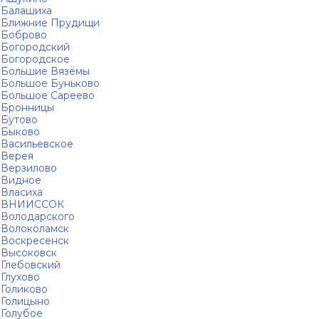
Балашиха
Ближние Прудищи
Боброво
Богородский
Богородское
Большие Вязёмы
Большое Буньково
Большое Сареево
Бронницы
Бутово
Быково
Васильевское
Верея
Верзилово
Видное
Власиха
ВНИИССОК
Володарского
Волоколамск
Воскресенск
Высоковск
Глебовский
Глухово
Голиково
Голицыно
Голубое