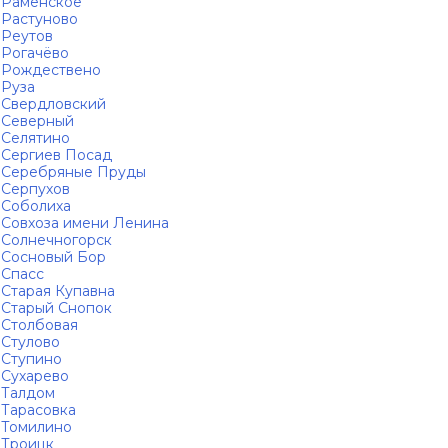
Раменское
Растуново
Реутов
Рогачёво
Рождествено
Руза
Свердловский
Северный
Селятино
Сергиев Посад
Серебряные Пруды
Серпухов
Соболиха
Совхоза имени Ленина
Солнечногорск
Сосновый Бор
Спасс
Старая Купавна
Старый Снопок
Столбовая
Стулово
Ступино
Сухарево
Талдом
Тарасовка
Томилино
Троицк