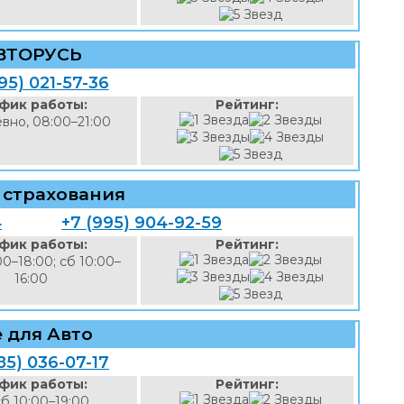
ВТОРУСЬ
95) 021-57-36
фик работы:
Рейтинг:
вно, 08:00–21:00
 страхования
4
+7 (995) 904-92-59
фик работы:
Рейтинг:
00–18:00; сб 10:00–
16:00
 для Авто
85) 036-07-17
фик работы:
Рейтинг:
б 10:00–19:00