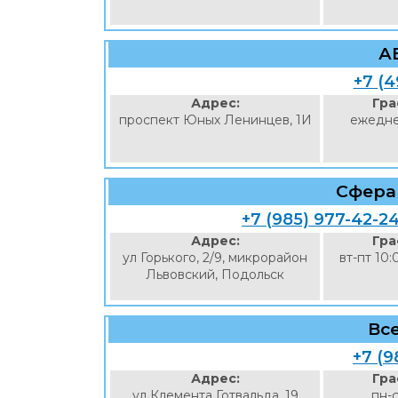
А
+7 (4
Адрес:
Гра
проспект Юных Ленинцев, 1И
ежедне
Сфера
+7 (985) 977-42-2
Адрес:
Гра
ул Горького, 2/9, микрорайон
вт-пт 10:
Львовский, Подольск
Все
+7 (9
Адрес:
Гра
ул Клемента Готвальда, 19
пн-с