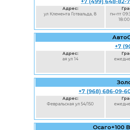
+7 (499) 648-82-
Адрес:
Гра
ул Клемента Готвальда, 8
пн-пт 09:
18:00
Авто
+7 (9
Адрес:
Гра
ая ул 14
ежедне
Зол
+7 (968) 686-09-6
Адрес:
Гра
Февральская ул 54/150
ежедне
Осаго+100 