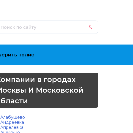
верить полис
Компании в городах
Москвы И Московской
области
Алабушево
Андреевка
Апрелевка
Ашукино