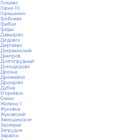
Гольёво
Горки-10
Горышкино
Гребнево
Грибки
Гряды
Давыдово
Дедовск
Дергаево
Дзержинский
Дмитров
Долгопрудный
Домодедово
Дрезна
Дрожжино
Дроздово
Дубна
Егорьевск
Елино
Жилино-1
Жуковка
Жуковский
Замошинское
Заозерье
Запрудня
Зарайск